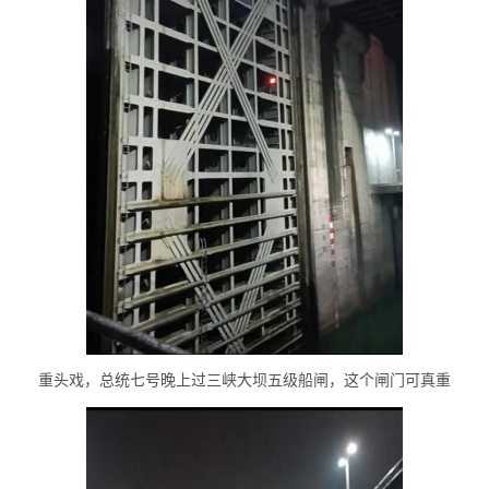
重头戏，总统七号晚上过三峡大坝五级船闸，这个闸门可真重