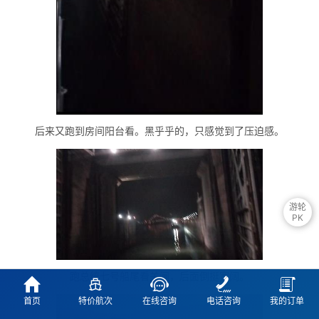
后来又跑到房间阳台看。黑乎乎的，只感觉到了压迫感。
游轮
PK
跑总统七号船尾看关闸，后面倒挺宽阔。





首页
特价航次
在线咨询
电话咨询
我的订单