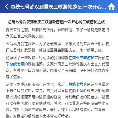


总统七号武汉到重庆三峡游轮游记|一次开心的三峡游轮之旅
总统七号武汉到重庆三峡游轮游记|一次开心的三峡游轮之旅
夏天来到之前，趁着阳光正好，春和日丽，来了一场说走就走的
六天五晚三峡游轮之旅。
因为本身就在武汉，为了方便省事，不想又跑到宜昌去坐船，我
们准备就在武汉找一艘游轮直接坐到重庆去，来个躺平之旅。
简单做了一些攻略，行动派的我当即就在
美亚三峡游轮
官网预定
了
总统七号
的游轮船票。这家公司是三峡游轮重庆本土官方代理
商，各种平台口碑都不错。想着安全有保障，没有任何犹豫直接
选了这家。
从武汉到重庆的游轮可选性也非常少，
总统七号
算是综合考量之
下最合适的游轮，首先，它是可以直接在船上体验过五级船闸和
葛洲坝船闸而不用中途换船的游轮，特别我们选的阳台房，甚至
可以在房间就可以看到过闸。其次，可以非常完整的游完整个三
峡，在船上领略三峡风光。最后，整个行程非常悠闲，节奏很
慢，对我这种低能量人士非常友好哈哈。