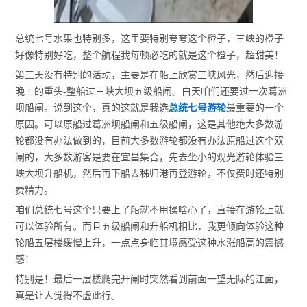
总统七号水果也特别多，这里要特别夸夸这个橙子，三峡的橙子
好像特别好吃，整个航程我每顿必吃的就是这个橙子，超甜美！
第三天没有特别的活动，主要是在船上欣赏三峡风光，然后迎接
晚上的重头-整船过三峡大坝五级船闸。白天咱们还要过一次葛洲
坝船闸。说到这个，真的这就是我选
总统七号游轮
最重要的一个
原因。可以原船过葛洲坝船闸和五级船闸，这是其他绝大多数游
轮都没有办法做到的，目前大多数游轮都没有办法原船过这个双
闸的，大多数游客是要在宜昌集合，先去坐小的观光游轮体验三
峡大坝升船机，然后再下船去秭归港再登游轮，不仅费时还特别
费精力。
咱们总统七号这个只要上了船就不用操啥心了，直接在游轮上就
可以体验所有。而且五级船闸和升船机相比，我更倾向体验这种
轮船五层楼缓慢上升，一点点身临其境感受这种水涨船高的震撼
感！
特别是！最后一层楼爬完开闸时突然看到前面一望无际的江面，
真是让人觉得不虚此行。