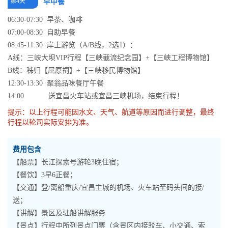
第4天
早中餐
06:30-07:30 早茶、咖啡
07:00-08:30 自助早餐
08:45-11:30 岸上游览（A/B线，2选1）：
A线：三峡大坝VIP行程【三峡截流纪念园】+【三峡工程博物馆】
B线：秭归【屈原祠】+【三峡移民博物馆】
12:30-13:30 聚翁品味餐厅午餐
14:00 送宜昌火车站或宜昌三峡机场，结束行程！
提示：以上行程可能因水文、天气、航道等原因而进行调整，最终
行程以轮司实际安排为准。
费用包含
【船票】长江探索号游轮3晚住宿；
【餐饮】3早6正餐；
【交通】登/离船重庆/宜昌主城的机场、火车站至码头间的接/
送；
【讲解】景区及驻船讲解服务
【景点】行程中所列景点门票（含景区内接驳车、小交通、索