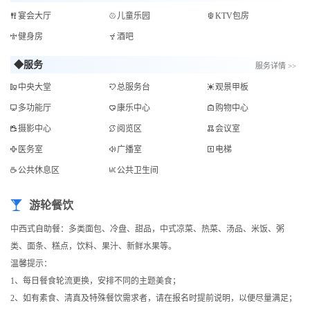
宴会大厅
儿童乐园
KTV包房
健身房
酒吧
◆服务
服务详情 >>
中央大堂
总服务台
观景甲板
多功能厅
康乐中心
购物中心
摄影中心
阅览区
会议室
医务室
广播室
电梯
公共休息区
公共卫生间
游轮餐饮
中西式自助餐：多类面包、冷盘、甜品，中式凉菜、热菜、汤品、米饭、粥
类、面条、糕点，饮料、果汁、新鲜水果等。
温馨提示：
1、每日餐食轮流更换，安排不同的主题美食；
2、如有素食、清真及特殊餐饮需求者，请在报名时提前说明，以便尽量满足；