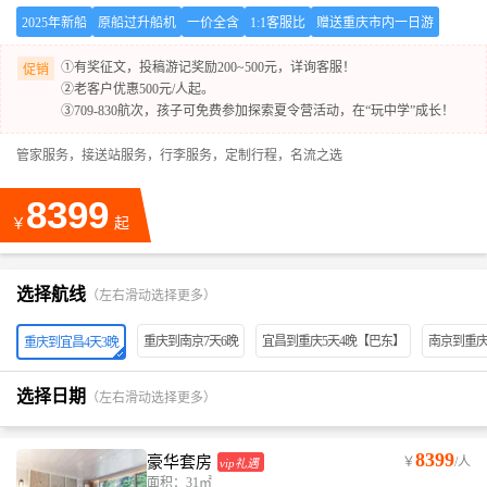
2025年新船
原船过升船机
一价全含
1:1客服比
赠送重庆市内一日游
①有奖征文，投稿游记奖励200~500元，详询客服！
促销
②老客户优惠500元/人起。
③709-830航次，孩子可免费参加探索夏令营活动，在“玩中学”成长！
管家服务，接送站服务，行李服务，定制行程，名流之选
8399
￥
起
选择航线
（左右滑动选择更多）
重庆到南京7天6晚
宜昌到重庆5天4晚【巴东】
南京到重庆
重庆到宜昌4天3晚
选择日期
（左右滑动选择更多）
8399
豪华套房
￥
/人
vip礼遇
面积：31㎡