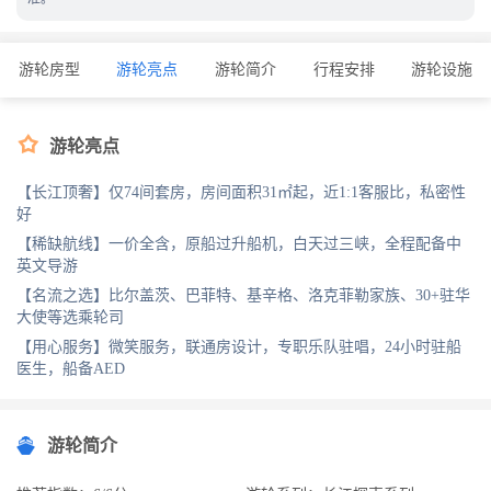
游轮房型
游轮亮点
游轮简介
行程安排
游轮设施

游轮亮点
【长江顶奢】仅74间套房，房间面积31㎡起，近1:1客服比，私密性
好
【稀缺航线】一价全含，原船过升船机，白天过三峡，全程配备中
英文导游
【名流之选】比尔盖茨、巴菲特、基辛格、洛克菲勒家族、30+驻华
大使等选乘轮司
【用心服务】微笑服务，联通房设计，专职乐队驻唱，24小时驻船
医生，船备AED
游轮简介