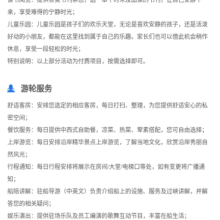
读书阅览：提供各类书刊杂志，选一本平时未及品读的书刊，让自己安静下
来，享受难得的宁静时光；
儿童乐园：儿童乐园是孩子们的欢乐天堂，无论是喜欢安静的孩子，还是活泼
好动的小朋友，都能在这里找到属于自己的乐趣。家长们也可以借此机会稍作
休息，享受一段轻松的时光；
特别说明：以上部分活动为付费项目，按需选择即可。
游轮服务
舒适客房：安排您选定的相应客房，每日打扫、整理，为您提供舒适安心的私
密空间；
餐饮服务：每日提供中西式自助餐，凉菜、热菜、荤素搭配，您可自由选择；
上岸游览：每日安排沿岸精华景点上岸游览，了解当地文化，欣赏沿岸秀丽自
然风光；
行程通知：每日行程安排将展示在房间/大堂/电梯口等处，如有变更将广播通
知；
船陪讲解：驻船导游（中英文）负责介绍船上的设施、服务及过峡讲解，并解
答您的相关疑问；
娱乐演出：提供驻场乐队及员工编演的歌舞互动节目，丰富在船生活；