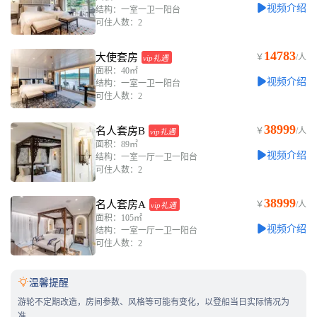
视频介绍
结构：一室一卫一阳台
可住人数：2
14783
大使套房
￥
/人
vip礼遇
面积：40㎡
视频介绍
结构：一室一卫一阳台
可住人数：2
38999
名人套房B
￥
/人
vip礼遇
面积：89㎡
视频介绍
结构：一室一厅一卫一阳台
可住人数：2
38999
名人套房A
￥
/人
vip礼遇
面积：105㎡
视频介绍
结构：一室一厅一卫一阳台
可住人数：2

温馨提醒
游轮不定期改造，房间参数、风格等可能有变化，以登船当日实际情况为
准。