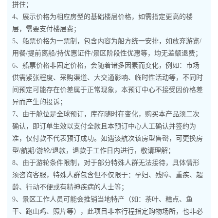
拼住；
4、展示价格为相应房型的基础楼层价格，如需指定更高的楼
层，需要支付楼层费；
5、船票价格为一票制，包含内容为船方统一安排，如放弃游览/
用餐/提前离船/持优惠证件/景区阶段性优惠等，均无差额退费；
6、船票价格非固定价格，会随着诸多因素而变化，例如：市场
供需紧张程度、采购渠道、大交通影响、临时性活动等，不同时
间预定可能存在价差属于正常现象，本预订中心不接受因价格差
异而产生的投诉；
7、由于舱位是全球预订，库存随时在变化，购买本产品须二次
确认，即订单生效以支付全款且本预订中心人工确认并签约为
准，仅付款不代表预订成功。如遇该航次该房型售罄，可更换房
型/航期/游轮/退款，退款于工作日内进行，敬请理解；
8、由于游轮条件限制，对于部分特殊人群无法接待，具体情形
须咨询客服，特殊人群包含但不仅限于：孕妇、残障、重疾、超
龄、行动不便或有精神疾病的人士等；
9、景区工作人员可能会推销当地特产（如：茶叶、糕点、鱼
干、跑山鸡、照片等），此项目非本行程指定购物场所，也非必