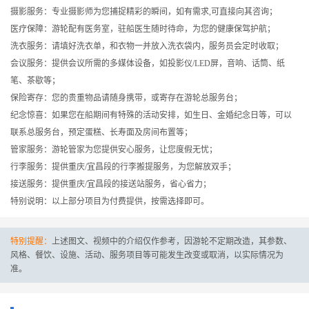
摄影服务：专业摄影师为您捕捉精彩的瞬间，如有需求,可直接向其咨询；
医疗保障：游轮配有医务室，驻船医生随时待命，为您的健康保驾护航；
洗衣服务：请填好洗衣单，和衣物一并放入洗衣袋内，服务员会定时收取；
会议服务：提供会议所需的多媒体设备，如投影仪/LED屏，音响、话筒、纸
笔、茶歇等；
保险寄存：您的贵重物品请随身携带，或寄存在游轮总服务台；
纪念惊喜：如果您在船期间有特殊的活动安排，如生日、金婚纪念日等，可以
联系总服务台，预定蛋糕、长寿面及房间布置等；
管家服务：游轮管家为您提供安心服务，让您度假无忧；
行李服务：提供重庆/宜昌段的行李搬提服务，为您解放双手；
接送服务：提供重庆/宜昌段的接送站服务，省心省力；
特别说明：以上部分项目为付费提供，按需选择即可。
特别提醒：
上述图文、视频中的介绍仅作参考，因游轮不定期改造，其参数、
风格、餐饮、设施、活动、服务项目等可能发生改变或取消，以实际情况为
准。