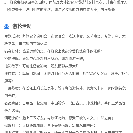
3、游轮会根据游客的国籍、团队及大体饮食习惯提前安排桌次，并会在餐厅入
口处或餐桌上注明相应的座次，请游客按照船方的布置入座，有序就餐。
游轮活动
主题活动：游轮安全说明会、迎宾酒会、欢送晚宴、文艺晚会、专题讲座、太
极拳等，丰富您的在船体验；
强身健体：热爱运动的您，在游轮上也能享受锻炼身体的乐趣；
舒筋按摩：康乐中心带您放松身心，请您躺游三峡；
电影故事：可前往游轮影院，观赏精彩故事大片；
棋牌娱乐：纵情山水间，闲暇时刻可与友人们来一场“长城”友谊赛（麻将、扑克
牌等）；
一展歌喉：在长江上唱长江之歌，除了释放激情外，也意义非凡，KTV期待您
的光临；
名品商店：日用品、纪念册、中国服饰、书画古玩、珍珠刺绣、手作工艺品等
任君选择；
酒吧小酌：邀上三五好友，与峡江对酌，感受三峡的人文、自然之美；
摄影打卡：寻找多维角度，留下美丽倩影，定格永恒瞬间；