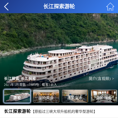
长江探索游轮
王朝餐厅
全部美食 >
长江探索·长江探索
简介(含视频) >
健身房
会议室
上甲板
全部玩乐 >
全部服务 >
全部甲板 >
2025年5月首航 · 7389吨 · 载客148人
游轮
游轮美食
游轮玩乐
游轮服务
长江探索游轮
【原船过三峡大坝升船机的奢华型游轮】