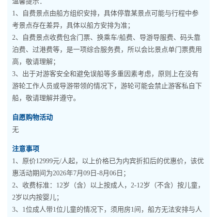
温馨提示：
1、自费景点由船方组织安排，具体停靠某景点可能与行程中参
考景点存在差异，具体以船方安排为准；
2、自费景点收费包含门票、换乘车/船费、导游导服费、码头靠
泊费、过港费等，是一项综合服务费，所以会比景点单门票费用
高，敬请理解；
3、出于对游客安全和避免误船等多重因素考虑，原则上在没有
游轮工作人员或导游带领的情况下，游轮可能会禁止游客私自下
船，敬请理解并遵守。
自愿购物活动
无
注意事项
1、原价12999元/人起，以上价格已为内宾折扣后的优惠价，该优
惠活动期间为2026年7月09日-8月06日；
2、收费标准：12岁（含）以上按成人，2-12岁（不含）按儿童，
2岁以内按婴儿；
3、1位成人带1位儿童的情况下，须用房1间，船方无法安排与人