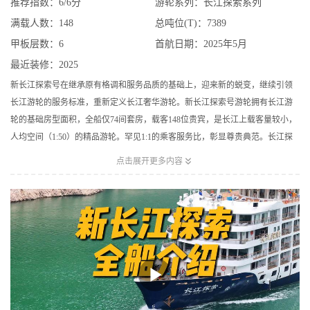
推荐指数：6/6分
游轮系列：长江探索系列
满载人数：148
总吨位(T)：7389
甲板层数：6
首航日期：2025年5月
最近装修：2025
新长江探索号在继承原有格调和服务品质的基础上，迎来新的蜕变，继续引领
长江游轮的服务标准，重新定义长江奢华游轮。新长江探索号游轮拥有长江游
轮的基础房型面积，全船仅74间套房，载客148位贵宾，是长江上载客量较小，
人均空间（1:50）的精品游轮。罕见1:1的乘客服务比，彰显尊贵典范。长江探
索号深入当地生活、重视原生文化内涵、以更独特的游览方式探索这片美丽的

点击展开更多内容
风景。并保留了独具特色的人文理念，提供有温度的、无微不至的服务，为您
带来无与伦比的奢华游轮旅行体验。