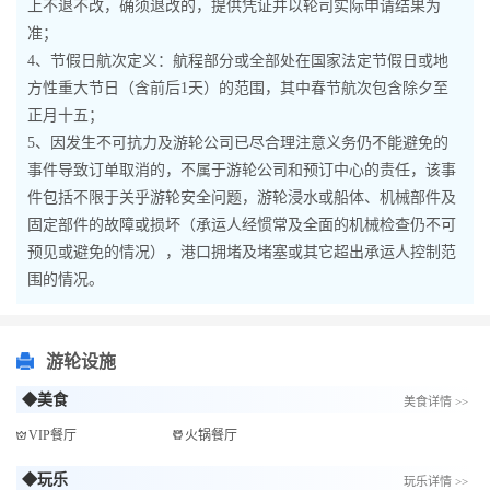
上不退不改，确须退改的，提供凭证并以轮司实际申请结果为
准；
4、节假日航次定义：航程部分或全部处在国家法定节假日或地
方性重大节日（含前后1天）的范围，其中春节航次包含除夕至
正月十五；
5、因发生不可抗力及游轮公司已尽合理注意义务仍不能避免的
事件导致订单取消的，不属于游轮公司和预订中心的责任，该事
件包括不限于关乎游轮安全问题，游轮浸水或船体、机械部件及
固定部件的故障或损坏（承运人经惯常及全面的机械检查仍不可
预见或避免的情况），港口拥堵及堵塞或其它超出承运人控制范
围的情况。
游轮设施
◆美食
美食详情 >>
VIP餐厅
火锅餐厅
◆玩乐
玩乐详情 >>