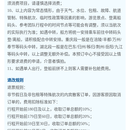
须消费项目，请谨慎选择消费；
10、以上内容为常态情形，由于天气、水位、包租、故障、航道
管制、特殊航次、临时性政策等因素的影响，游览景点、登离船
码头、参考团队行程中的时间节点等可能会有调整，须以当航次
的实际执行为准；如遇中转，船方将统一安排乘车前往中转码头
登/离船，请积极配合中转安排。重庆段一般是在涪陵/丰都/万州/
奉节等码头中转，湖北段一般是在巴东/归州/秭归/荆州/岳阳/九江
等码头中转，以上调整无额外补偿。本预订中心不接受因以上情
形要求退费的申请，介意者慎拍。
11、如遇单人出行，登船前拼不上则客人需要补包舱费用。
退改规则
退票规则：
非节假日及非包租等特殊航次的内宾散客订单，因游客原因取消
订单的，费用扣除标准如下：
行程开始前180日及以上，收取订单总额的10%；
行程开始前179日至60日，收取订单总额的20%；
行程开始前59日至30日，收取订单总额的50%；