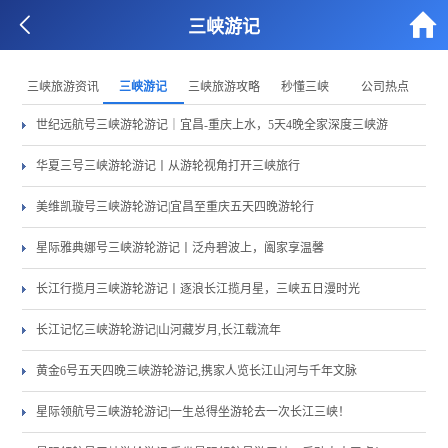


三峡游记
三峡旅游资讯
三峡游记
三峡旅游攻略
秒懂三峡
公司热点
世纪远航号三峡游轮游记｜宜昌-重庆上水，5天4晚全家深度三峡游
华夏三号三峡游轮游记丨从游轮视角打开三峡旅行
美维凯璇号三峡游轮游记|宜昌至重庆五天四晚游轮行
星际雅典娜号三峡游轮游记丨泛舟碧波上，阖家享温馨
长江行揽月三峡游轮游记丨逐浪长江揽月星，三峡五日漫时光
长江记忆三峡游轮游记|山河藏岁月,长江载流年
黄金6号五天四晚三峡游轮游记,携家人览长江山河与千年文脉
星际领航号三峡游轮游记|一生总得坐游轮去一次长江三峡！