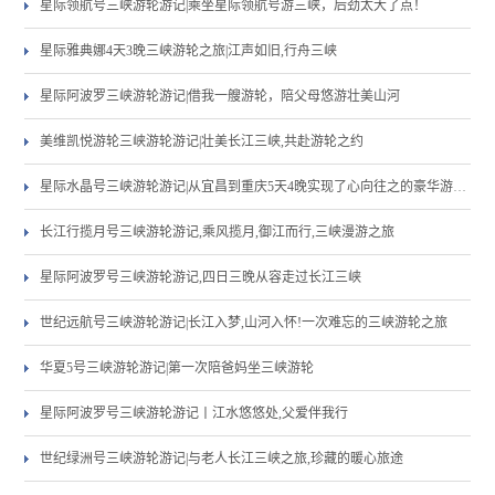
星际领航号三峡游轮游记|乘坐星际领航号游三峡，后劲太大了点！
星际雅典娜4天3晚三峡游轮之旅|江声如旧,行舟三峡
星际阿波罗三峡游轮游记|借我一艘游轮，陪父母悠游壮美山河
美维凯悦游轮三峡游轮游记|壮美长江三峡,共赴游轮之约
星际水晶号三峡游轮游记|从宜昌到重庆5天4晚实现了心向往之的豪华游轮之旅
长江行揽月号三峡游轮游记,乘风揽月,御江而行,三峡漫游之旅
星际阿波罗号三峡游轮游记,四日三晚从容走过长江三峡
世纪远航号三峡游轮游记|长江入梦,山河入怀!一次难忘的三峡游轮之旅
华夏5号三峡游轮游记|第一次陪爸妈坐三峡游轮
星际阿波罗号三峡游轮游记丨江水悠悠处,父爱伴我行
世纪绿洲号三峡游轮游记|与老人长江三峡之旅,珍藏的暖心旅途