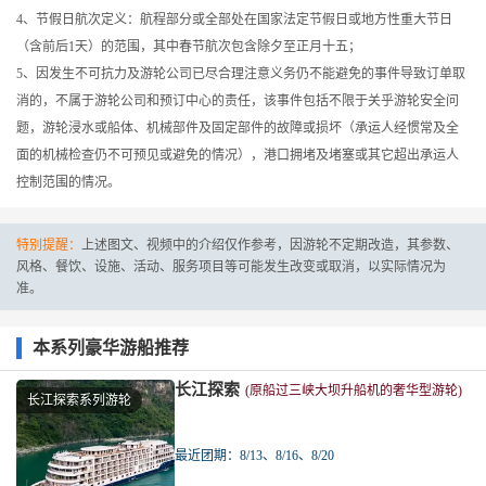
4、节假日航次定义：航程部分或全部处在国家法定节假日或地方性重大节日
（含前后1天）的范围，其中春节航次包含除夕至正月十五；
5、因发生不可抗力及游轮公司已尽合理注意义务仍不能避免的事件导致订单取
消的，不属于游轮公司和预订中心的责任，该事件包括不限于关乎游轮安全问
题，游轮浸水或船体、机械部件及固定部件的故障或损坏（承运人经惯常及全
面的机械检查仍不可预见或避免的情况），港口拥堵及堵塞或其它超出承运人
控制范围的情况。
特别提醒：
上述图文、视频中的介绍仅作参考，因游轮不定期改造，其参数、
风格、餐饮、设施、活动、服务项目等可能发生改变或取消，以实际情况为
准。
本系列豪华游船推荐
长江探索
(原船过三峡大坝升船机的奢华型游轮)
长江探索系列游轮
最近团期：8/13、8/16、8/20