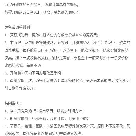
行程开始前59日至30日，收取订单总额的50%；
行程开始前29日至0日，收取订单总额的100%；
更名或改签规则：
1、预订成功后，更改出游人需支付船票价格10%的更名费；
2、非节假日及包租等特殊航次，乘客可于开航前30天（不含）办理下一航次的
改签手续，但客舱满员时不予办理；改签至下一航次时如下一航次价格比原航
次高，按下一航次价格执行，须补足差额；改签至下一航次时如下一航次价格
比原航次低，差额不退；
3、开航前30天内不再办理改签手续；
4、改签仅限一次，改签手续费为订单金额的10%。变更后未乘船者，按其变更
前日期作作废处理。
特别说明：
1、以上所提及的“日”指自然日，以北京时间为准；
2、船票仅限当日航次有效，过期作废，且费用不退；
3、节假日、包租、团队、非渝宜航线等特殊航次及外宾，原则上不退不改，确
须退改的，提供凭证并以轮司实际申请结果为准；