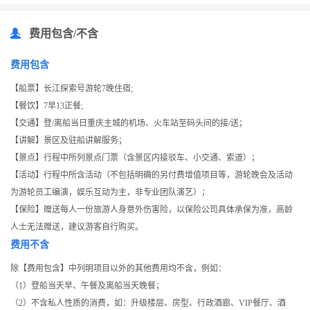
费用包含/不含
费用包含
【船票】长江探索号游轮7晚住宿;
【餐饮】7早13正餐;
【交通】登/离船当日重庆主城的机场、火车站至码头间的接/送；
【讲解】景区及驻船讲解服务；
【景点】行程中所列景点门票（含景区内接驳车、小交通、索道）；
【活动】行程中所含活动（不包括明确的另付费增值项目等，游轮晚会及活动
为游轮员工编演，娱乐互动为主，非专业团队演艺）；
【保险】赠送每人一份旅游人身意外伤害险，以保险公司具体承保为准，高龄
人士无法赠送，建议游客自行购买。
费用不含
除【费用包含】中列明项目以外的其他费用均不含，例如：
（1）登船当天早、午餐及离船当天晚餐；
（2）不含私人性质的消费，如：升级楼层、房型、行政酒廊、VIP餐厅、酒