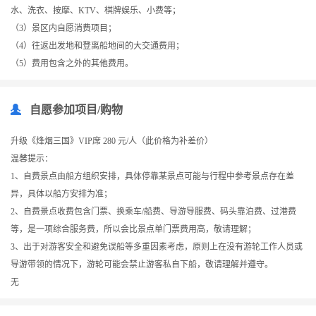
水、洗衣、按摩、KTV、棋牌娱乐、小费等；
（3）景区内自愿消费项目；
（4）往返出发地和登离船地间的大交通费用；
（5）费用包含之外的其他费用。
自愿参加项目/购物
升级《烽烟三国》VIP席 280 元/人（此价格为补差价）
温馨提示：
1、自费景点由船方组织安排，具体停靠某景点可能与行程中参考景点存在差
异，具体以船方安排为准；
2、自费景点收费包含门票、换乘车/船费、导游导服费、码头靠泊费、过港费
等，是一项综合服务费，所以会比景点单门票费用高，敬请理解；
3、出于对游客安全和避免误船等多重因素考虑，原则上在没有游轮工作人员或
导游带领的情况下，游轮可能会禁止游客私自下船，敬请理解并遵守。
无