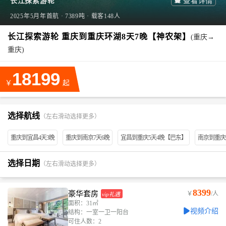
长江探索游轮

查看详情
2025年5月年首航 · 7389吨 · 载客148人
长江探索游轮 重庆到重庆环湖8天7晚【神农架】
(重庆→
重庆)
18199
￥
起
选择航线
（左右滑动选择更多）
重庆到宜昌4天3晚
重庆到南京7天6晚
宜昌到重庆5天4晚【巴东】
南京到重庆
选择日期
（左右滑动选择更多）
8399
豪华套房
￥
/人
vip礼遇
面积：31㎡
视频介绍
结构：一室一卫一阳台
可住人数：2