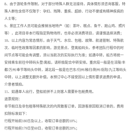
8、由于游轮条件限制，对于部分特殊人群无法接待，具体情形须咨询客服，特
殊人群包含但不仅限于：孕妇、残障、重疾、超龄、行动不便或有精神疾病的
人士等；
9、景区工作人员可能会推销当地特产（如：茶叶、糕点、鱼干、跑山鸡、照片
等），此项目非本行程指定购物场所，也非必须消费项目，请谨慎选择消费；
10、以上内容为常态情形，由于天气、水位、包租、故障、航道管制、特殊航
次、临时性政策等因素的影响，游览景点、登离船码头、参考团队行程中的时
间节点等可能会有调整，须以当航次的实际执行为准；如遇中转，船方将统一
安排乘车前往中转码头登/离船，请积极配合中转安排。重庆段一般是在涪陵/丰
都/万州/奉节等码头中转，湖北段一般是在巴东/归州/秭归/荆州/岳阳/九江等码头
中转，以上调整无额外补偿。本预订中心不接受因以上情形要求退费的申请，
介意者慎拍。
11、如遇单人出行，登船前拼不上则客人需要补包舱费用。
退票规则：
非节假日及非包租等特殊航次的内宾散客订单，因游客原因取消订单的，费用
扣除标准如下：
行程开始前180日及以上，收取订单总额的10%；
行程开始前179日至60日，收取订单总额的20%；