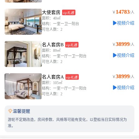
14783
大使套房
￥
/人
vip礼遇
面积：40㎡
视频介绍
结构：一室一卫一阳台
可住人数：2
38999
名人套房B
￥
/人
vip礼遇
面积：89㎡
视频介绍
结构：一室一厅一卫一阳台
可住人数：2
38999
名人套房A
￥
/人
vip礼遇
面积：105㎡
视频介绍
结构：一室一厅一卫一阳台
可住人数：2

温馨提醒
游轮不定期改造，房间参数、风格等可能有变化，以登船当日实际情况为
准。