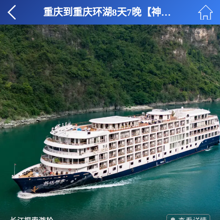
重庆到重庆环湖8天7晚【神农架】