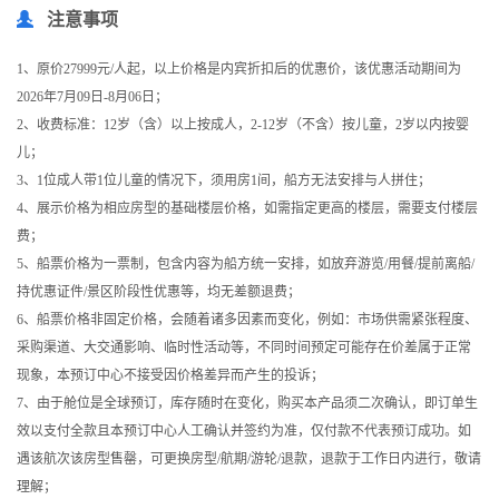
注意事项
1、原价27999元/人起，以上价格是内宾折扣后的优惠价，该优惠活动期间为
2026年7月09日-8月06日；
2、收费标准：12岁（含）以上按成人，2-12岁（不含）按儿童，2岁以内按婴
儿；
3、1位成人带1位儿童的情况下，须用房1间，船方无法安排与人拼住；
4、展示价格为相应房型的基础楼层价格，如需指定更高的楼层，需要支付楼层
费；
5、船票价格为一票制，包含内容为船方统一安排，如放弃游览/用餐/提前离船/
持优惠证件/景区阶段性优惠等，均无差额退费；
6、船票价格非固定价格，会随着诸多因素而变化，例如：市场供需紧张程度、
采购渠道、大交通影响、临时性活动等，不同时间预定可能存在价差属于正常
现象，本预订中心不接受因价格差异而产生的投诉；
7、由于舱位是全球预订，库存随时在变化，购买本产品须二次确认，即订单生
效以支付全款且本预订中心人工确认并签约为准，仅付款不代表预订成功。如
遇该航次该房型售罄，可更换房型/航期/游轮/退款，退款于工作日内进行，敬请
理解；