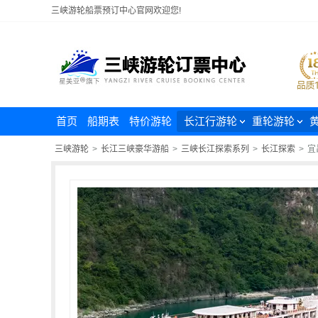
三峡游轮船票预订中心官网欢迎您!
首页
船期表
特价游轮
长江行游轮
重轮游轮
三峡游轮
>
长江三峡豪华游船
>
三峡长江探索系列
>
长江探索
>
宜