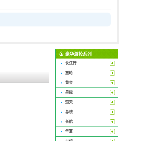
豪华游轮系列
长江行
重轮
黄金
星际
楚天
总统
长航
华夏