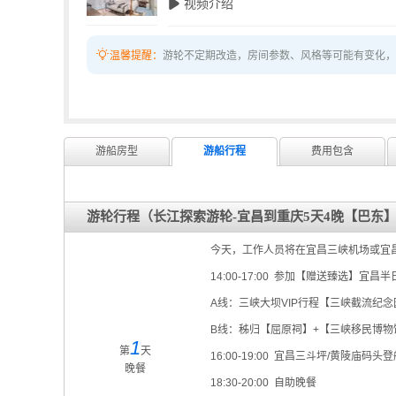
 视频介绍

温馨提醒：
游轮不定期改造，房间参数、风格等可能有变化，
游船房型
游船行程
费用包含
游轮行程（长江探索游轮-宜昌到重庆5天4晚【巴东
今天，工作人员将在宜昌三峡机场或宜
14:00-17:00 参加【赠送臻选】宜
A线：三峡大坝VIP行程【三峡截流纪
B线：秭归【屈原祠】+【三峡移民博物
1
第
天
16:00-19:00 宜昌三斗坪/黄陵
晚餐
18:30-20:00 自助晚餐