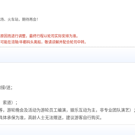
机场、火车站，期待再会！
等原因而进行调整，最终行程以轮司实际安排为准。
轮可能在涪陵/丰都码头离船，敬请谅解并配合轮司中转。
）
接/送；
、索道）；
等，游轮晚会及活动为游轮员工编演，娱乐互动为主，非专业团队演艺）
具体承保为准，高龄人士无法赠送，建议游客自行购买。
）