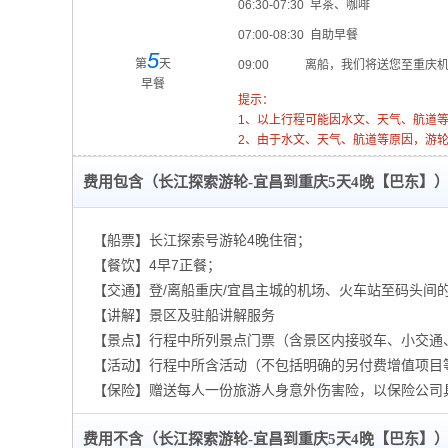
06:30-07:30 早茶、咖啡
07:00-08:30 自助早餐
5
第
天
09:00 离船，我们将送您至重庆
早餐
提示：
1、以上行程可能因水文、天气、航道
2、由于水文、天气、航道等原因，游
费用包含（长江探索游轮-宜昌到重庆5天4晚【巴东】
【船票】长江探索号游轮4晚住宿；
【餐饮】4早7正餐；
【交通】登/离船重庆/宜昌主城的机场、火车站至码头间的
【讲解】景区及驻船讲解服务
【景点】行程中所列景点门票（含景区内接驳车、小交通
【活动】行程中所含活动（不包括明确的另付费增值项目
【保险】赠送每人一份旅游人身意外伤害险，以保险公司
费用不含（长江探索游轮-宜昌到重庆5天4晚【巴东】