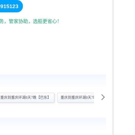
915123
服务，管家协助，选船更省心！

重庆到重庆环湖8天7晚【巴东】
重庆到重庆环湖8天7晚【神农架】
宜昌到