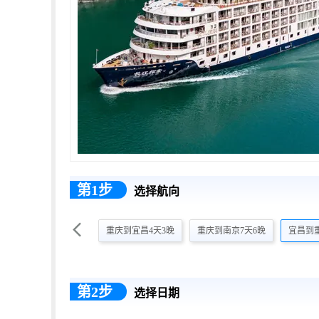
第1步
选择航向

重庆到宜昌4天3晚
重庆到南京7天6晚
宜昌到
第2步
选择日期