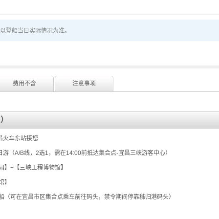
以登船当日实际情况为准。
费用不含
注意事项
】）
昌火车东站接您
昌半日游（A/B线，2选1，需在14:00前抵达集合点-宜昌三峡游客中心）
念园】+【三峡工程博物馆】
馆】
庙码头登船（可在宜昌市区集合点乘车前往码头，禁令期间停靠秭归港码头）