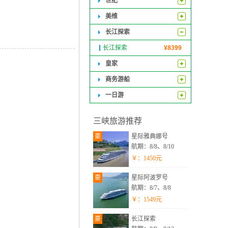
世纪
美维
长江探索
长江探索
¥
8399
皇家
商务游船
一日游
三峡旅游推荐
豪
星际雅典娜号
航期：8/8、8/10
￥：
1450
元
豪
星际阿波罗号
航期：8/7、8/8
￥：
1549
元
豪
长江探索