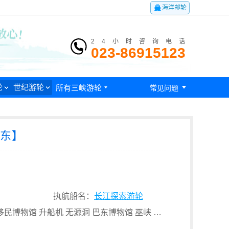

海洋邮轮
24小时咨询电话
023-86915123

轮
世纪游轮
所有三峡游轮

常见问题
巴东】
执航船名：
长江探索游轮
途经景点： 截流纪念园 三峡工程博物馆 屈原祠 三峡移民博物馆 升船机 无源洞 巴东博物馆 巫峡 瞿塘峡 白帝城 三峡之巅 石宝寨 西沱古镇 皇华岛 重庆