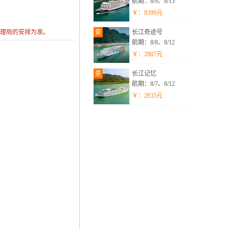
航期：8/9、8/13
￥：
8399
元
管理局的安排为准。
豪
长江奇迹号
航期：8/8、8/12
￥：
2887
元
豪
长江记忆
航期：8/7、8/12
￥：
2835
元