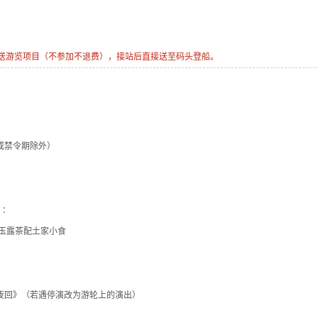
赠送游览项目（不参加不退费），接站后直接送至码头登船。
或禁令期除外）
）：
玉露茶配土家小食
巴东一夜回》（若遇停演改为游轮上的演出）