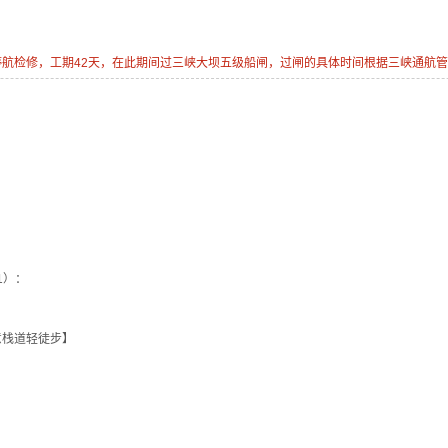
机开始停航检修，工期42天，在此期间过三峡大坝五级船闸，过闸的具体时间根据三峡通航
选1）：
意栈道轻徒步】