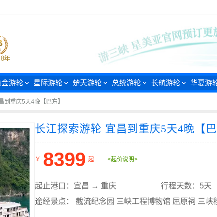
黄金游轮
星际游轮
楚天游轮
总统游轮
长航游轮
华夏游
昌到重庆5天4晚【巴东】
长江探索游轮 宜昌到重庆5天4晚【
8399
￥
起
<起价说明>
起止港口：宜昌 → 重庆
行程天数：5天