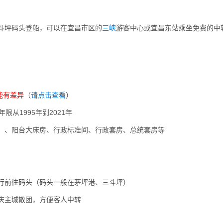
斗坪码头登船，可以在宜昌市区的
三峡
游客中心或宜昌东站乘坐免费的中
可能有差异
（
请点击查看
）
限从1995年到2021年
）、阳台大床房、行政标准间、行政套房、总统套房等
行前往码头（码头一般在茅坪港、三斗坪）
庆主城散团，方便客人中转