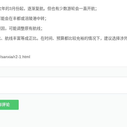
次年的3月份起，逐渐复航。但也有少数游轮会一直开航；
可能会在丰都或涪陵港中转；
原因，可能调整原有航线；
念、航线丰富等成正比。在时间、预算都比较充裕的情况下，建议选择涉
/sanxia/r2-1.html
布评论