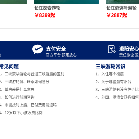
长江探索游轮
长江奇迹号游轮
￥
8399
起
￥
2887
起


支付安全
退赔安心
票
官方平台 预定放心
责任旅企 
常见问题
三峡游轮常识
1、三峡豪华游轮与普通三峡游船的区别
1、入住哪个楼层
2、三峡游轮淡、旺季如何划分
2、关于哪些船有阳台
3、单房差是什么意思
3、三峡游轮有没有性价比
4、如何进行前期咨询
4、外国、港澳台游客如
5、未能按时上船，已付费用能退吗
6、12岁以下小孩收费比例