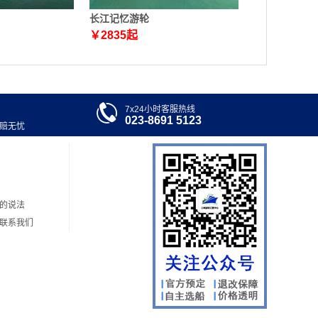
长江记忆游轮
￥
2835
起

7x24小时客服热线
023-8691 5123
退赔无忧
的说法
何联系我们