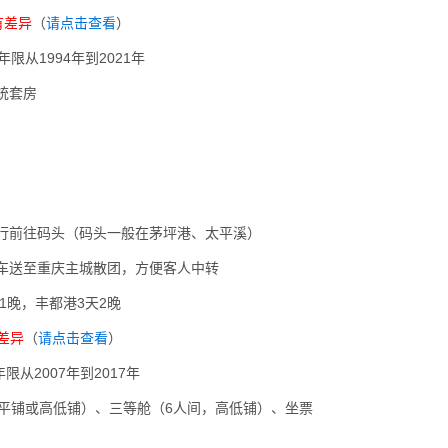
有差异
（
请点击查看
）
限从1994年到2021年
统套房
行前往码头（码头一般在茅坪港、太平溪）
车送至重庆主城散团，方便客人中转
1晚，丰都港3天2晚
有差异
（
请点击查看
）
从2007年到2017年
平铺或高低铺）、三等舱（6人间，高低铺）、坐票