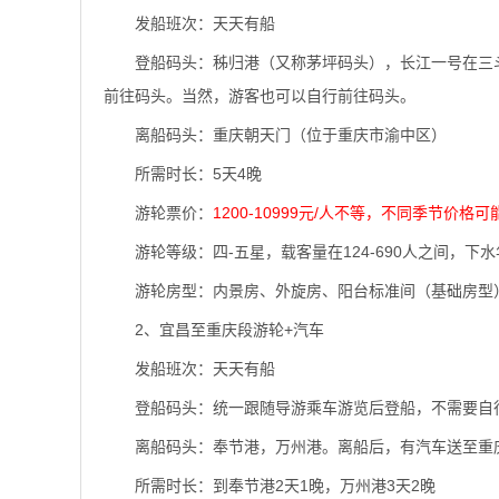
发船班次：天天有船
登船码头：秭归港（又称茅坪码头），长江一号在三
前往码头。当然，游客也可以自行前往码头。
离船码头：重庆朝天门（位于重庆市渝中区）
所需时长：5天4晚
游轮票价：
1200-10999元/人不等，不同季节价格
游轮等级：四-五星，载客量在124-690人之间，下水年
游轮房型：内景房、外旋房、阳台标准间（基础房型
2、宜昌至重庆段游轮+汽车
发船班次：天天有船
登船码头：统一跟随导游乘车游览后登船，不需要自
离船码头：奉节港，万州港。离船后，有汽车送至重
所需时长：到奉节港2天1晚，万州港3天2晚