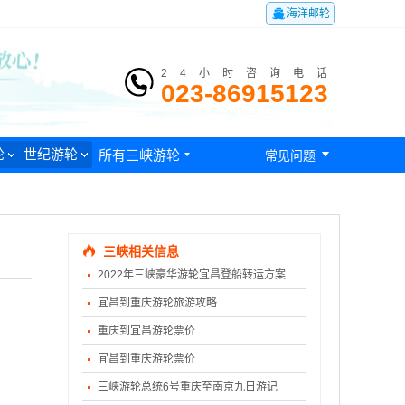

海洋邮轮
24小时咨询电话
023-86915123

轮
世纪游轮
所有三峡游轮

常见问题
三峡相关信息
2022年三峡豪华游轮宜昌登船转运方案
宜昌到重庆游轮旅游攻略
重庆到宜昌游轮票价
宜昌到重庆游轮票价
三峡游轮总统6号重庆至南京九日游记