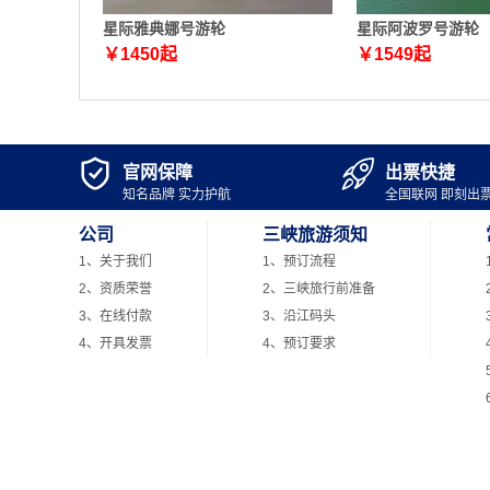
星际雅典娜号游轮
星际阿波罗号游轮
￥
1450
起
￥
1549
起


官网保障
出票快捷
知名品牌 实力护航
全国联网 即刻出
公司
三峡旅游须知
1、关于我们
1、预订流程
2、资质荣誉
2、三峡旅行前准备
3、在线付款
3、沿江码头
4、开具发票
4、预订要求