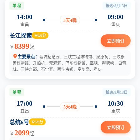
单 程
抵达:8月13日
14:00
09:00
5天4晚
宜昌
重庆
长江探索
6/6分

立即预订
8399
￥
起

主要景点：
截流纪念园、三峡工程博物馆、屈原祠、三峡移
民博物馆、升船机、无源洞、巴东博物馆、巫峡、瞿塘峡、白帝
城、三峡之巅、石宝寨、西沱古镇、皇华岛、重庆
单 程
抵达:8月13日
17:00
10:30
5天4晚
宜昌
重庆
总统6号
5/6分

立即预订
2099
￥
起