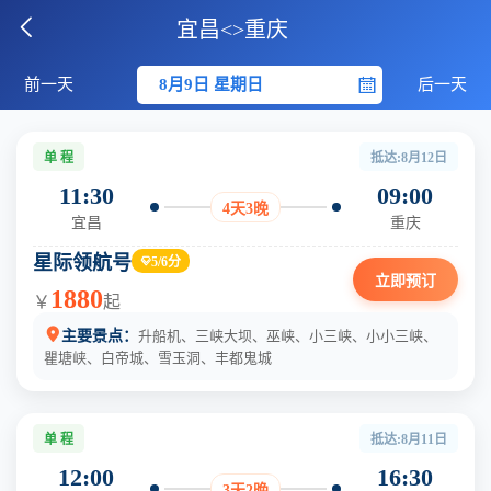
宜昌到重庆游轮票价

宜昌
<>
重庆

前一天
8月9日 星期日
后一天
单 程
抵达:8月12日
11:30
09:00
4天3晚
宜昌
重庆
星际领航号
5/6分

立即预订
1880
￥
起

主要景点：
升船机、三峡大坝、巫峡、小三峡、小小三峡、
瞿塘峡、白帝城、雪玉洞、丰都鬼城
单 程
抵达:8月11日
12:00
16:30
3天2晚