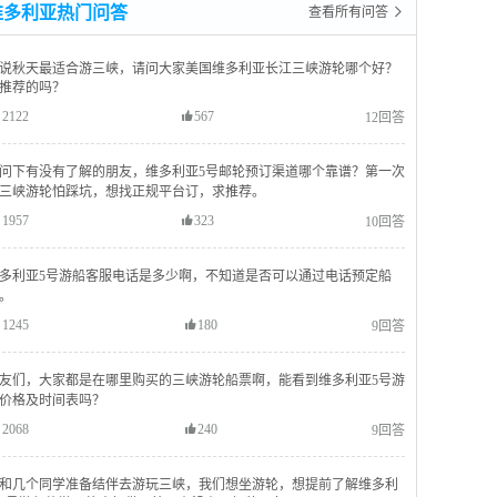
维多利亚热门问答
查看所有问答 
说秋天最适合游三峡，请问大家美国维多利亚长江三峡游轮哪个好？
推荐的吗？
2122
567
12回答
问下有没有了解的朋友，维多利亚5号邮轮预订渠道哪个靠谱？第一次
三峡游轮怕踩坑，想找正规平台订，求推荐。
1957
323
10回答
多利亚5号游船客服电话是多少啊，不知道是否可以通过电话预定船
。
1245
180
9回答
友们，大家都是在哪里购买的三峡游轮船票啊，能看到维多利亚5号游
价格及时间表吗？
2068
240
9回答
和几个同学准备结伴去游玩三峡，我们想坐游轮，想提前了解维多利