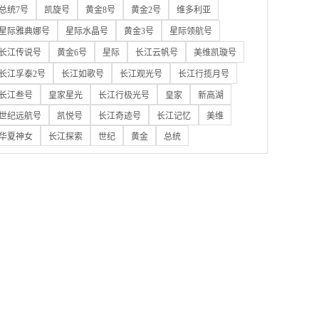
总统7号
凯旋号
黄金8号
黄金2号
维多利亚
星际雅典娜号
星际水晶号
黄金3号
星际领航号
长江传说号
黄金6号
星际
长江云帆号
美维凯璇号
长江孚泰2号
长江如歌号
长江观光号
长江行揽月号
长江叁号
皇家星光
长江行极光号
皇家
新高湖
世纪远航号
凯悦号
长江奇迹号
长江记忆
美维
华夏神女
长江探索
世纪
黄金
总统