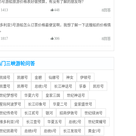
5号游船旅游价格表好做预算，有没有了解的朋友呀？
1413
448
8回答
多利亚5号游船怎么订票价格最便宜啊，我想了解一下这艘船的价格情
。
1817
306
8回答
热门三峡游轮问答
凯娅号
凯娜号
金碧
仙娜号
神女
伊顿号
凯蕾号
凯蒂号
总统1号
长江神话号
孚泰
凯珍号
世纪梦想号
华夏六号
皇家三国
世纪神话号
星际阿波罗号
长江印象号
华夏二号
皇家盛世号
世纪传奇号
长江贰号
银河
招商伊敦号
世纪绿洲号
维多利亚3号
长江壹号
华夏五号
总统2号
世纪荣耀号
世纪凯歌号
总统8号
总统6号
长江发现号
黄金5号