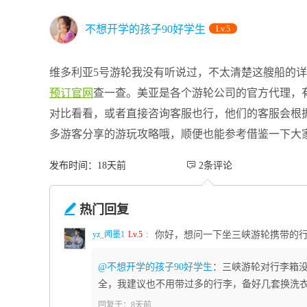
不想开学的孩子90好学生
Lv.5
维多利亚5号游轮我没有听说过，不太清楚这艘船的
预订官网
查一查。美亚是各个游轮公司的官方代理，
对比看看，或者直接咨询客服也行，他们的客服会根
多游客分享的游玩攻略哦，顺便也能参考借鉴一下大
发布时间：18天前
 2条评论

热门回复
yz_闻墨1
Lv.5
:
你好，想问一下坐三峡游轮携带的
@不想开学的孩子90好学生
：三峡游轮对行李箱
全，我建议也不用带过多的行李，备好几套换洗
回复于：8天前