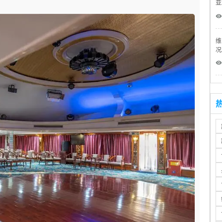
亚
 
维
况
 