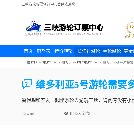
三峡游轮船票预订中心官网欢迎您!
首页
船期表
特价游轮
长江行游轮
重轮游轮
黄金
三峡游轮
>
旅游问答
>
维多利亚游轮旅游问答
>
维多利亚5号游轮

维多利亚5号游轮需要
暑假想和室友一起坐游轮去游玩三峡，请问有没有小
26天前
 1886人浏览