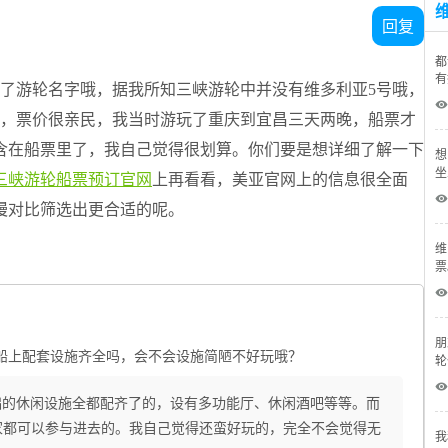
回复
都
有
错了游轮名字哦，据我所知三峡游轮中并没有维多利亚5号哦，
 
的，票价很亲民，我当时游玩了重庆到宜昌三天两晚，船票才
包含在船票里了，我自己觉得很划算。你们要是想详细了解一下
想
坐
三峡游轮船票预订官网
上再看看，美亚官网上的信息很全面
 
慢对比筛选出更合适的呢。
维
票
 
朋
船上配套设施齐全吗，会不会设施简陋不好玩哦？
轮
 
础的休闲设施全都配齐了的，设有多功能厅、休闲酒吧等等。而
家都可以参与进去的。我自己觉得还蛮好玩的，完全不会觉得无
我