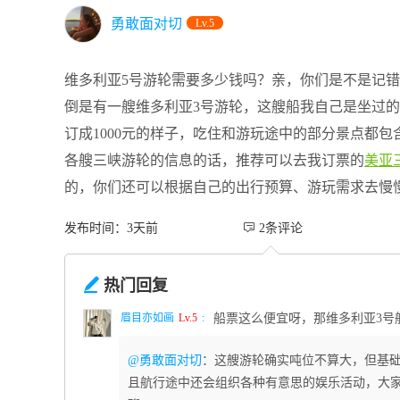
勇敢面对切
Lv.5
维多利亚5号游轮需要多少钱吗？亲，你们是不是记
倒是有一艘维多利亚3号游轮，这艘船我自己是坐过
订成1000元的样子，吃住和游玩途中的部分景点都
各艘三峡游轮的信息的话，推荐可以去我订票的
美亚
的，你们还可以根据自己的出行预算、游玩需求去慢
发布时间：3天前
 2条评论

热门回复
眉目亦如画
Lv.5
:
船票这么便宜呀，那维多利亚3号
@勇敢面对切
：这艘游轮确实吨位不算大，但基
且航行途中还会组织各种有意思的娱乐活动，大