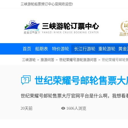
三峡游轮船票预订中心官网欢迎您!
首页
船期表
特价游轮
长江行游轮
重轮游轮
黄金
三峡游轮
>
旅游问答
>
世纪荣耀号游轮旅游问答
>
世纪荣耀号邮轮

世纪荣耀号邮轮售票大
世纪荣耀号邮轮售票大厅官网平台是什么啊，我想看
20天前
 1606人浏览