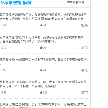
世纪荣耀号热门问答
查看所有问答 
算带爷爷奶奶出行游三峡，我准备选世纪荣耀号，想问问这艘船适不
合老年人乘坐啊？另外世纪荣耀号游船价格表查询在哪里可以查看到
整准确的呢？
1861
486
7回答
纪荣耀号游轮购票平台是什么啊，我想看看这艘船的家庭房价格如
，看到朋友圈别人发图片了，很不错的样子。
1716
204
7回答
纪荣耀号游轮价格豪华游一趟要花多少钱啊，我想和老婆带娃去三峡
。
1993
285
7回答
算和老公坐三峡游轮去度假游玩一趟，想问下大家世纪荣耀号游船购
官网是哪一个？求推荐一个靠谱的订票渠道！
1853
288
7回答
纪荣耀号游船2026航线一览表可以在哪里看到啊，我爸妈想从重庆出