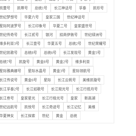
凯蕾号
凯蒂号
总统1号
长江神话号
孚泰
凯珍号
世纪梦想号
华夏六号
皇家三国
世纪神话号
星际阿波罗号
长江印象号
华夏二号
皇家盛世号
世纪传奇号
长江贰号
银河
招商伊敦号
世纪绿洲号
维多利亚3号
长江壹号
华夏五号
总统2号
世纪荣耀号
世纪凯歌号
总统8号
总统6号
长江发现号
黄金5号
总统7号
凯旋号
黄金8号
黄金2号
维多利亚
星际雅典娜号
星际水晶号
黄金3号
星际领航号
长江传说号
黄金6号
星际
长江云帆号
美维凯璇号
长江孚泰2号
长江如歌号
长江观光号
长江行揽月号
长江叁号
皇家星光
长江行极光号
皇家
新高湖
世纪远航号
凯悦号
长江奇迹号
长江记忆
美维
华夏神女
长江探索
世纪
黄金
总统