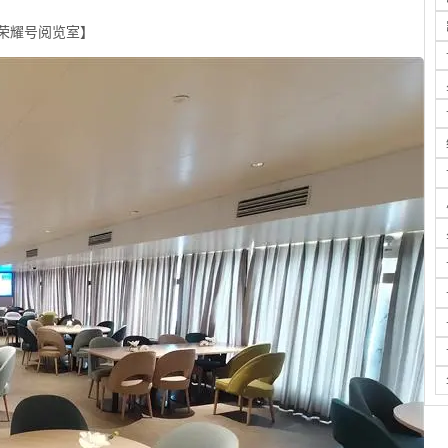
荣耀号阅览室】