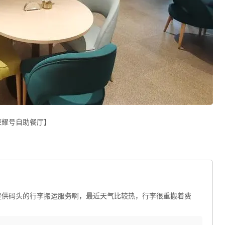
荣耀号自助餐厅】
提供码头的行李搬运服务啊，最近天气比较热，行李很重搬着费