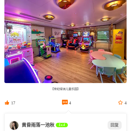
【世纪绿洲儿童乐园】



17
4
4
黄昏雨落一池秋
Lv.4
回复