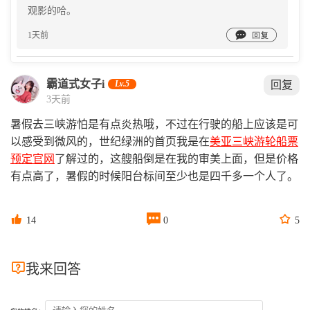
观影的哈。

1天前
霸道式女子i
Lv.5
回复
3天前
暑假去三峡游怕是有点炎热哦，不过在行驶的船上应该是可
以感受到微风的，世纪绿洲的首页我是在
美亚三峡游轮船票
预定官网
了解过的，这艘船倒是在我的审美上面，但是价格
有点高了，暑假的时候阳台标间至少也是四千多一个人了。



14
0
5

我来回答