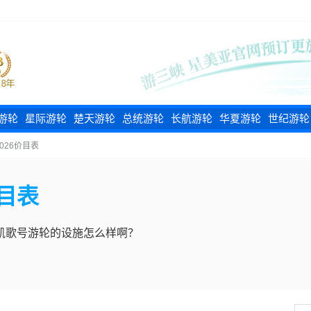
游轮
星际游轮
楚天游轮
总统游轮
长航游轮
华夏游轮
世纪游轮
026价目表
价目表
纪凯歌号游轮的设施怎么样啊？