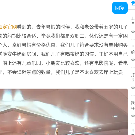
回复
上
日
预定官网
看到的，去年暑假的时候，我和老公带着五岁的儿子
钱
 
轮的船期比较合适，毕竟我们都是双职工，休假还是有一定困
个人，幸好暑假有价格优惠，我们儿子符合要求没有单独购买
世
船
送晚安牛奶到房间，我们儿子有喝夜奶的习惯，正好不用自己
 
。船上还有儿童乐园，小朋友比较喜欢，还有电影院呢，看电
理，不会追赶景点的数量，我们儿子是不太喜欢去岸上玩耍
打
世
 
我
样
 
世