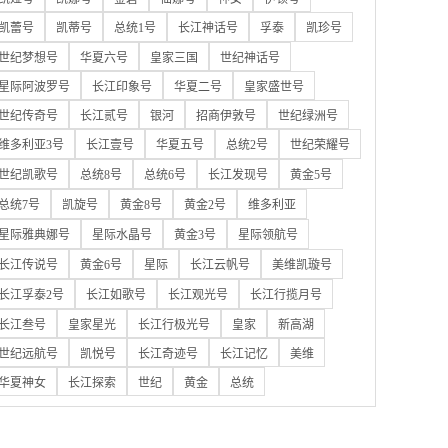
凯蕾号
凯蒂号
总统1号
长江神话号
孚泰
凯珍号
世纪梦想号
华夏六号
皇家三国
世纪神话号
星际阿波罗号
长江印象号
华夏二号
皇家盛世号
世纪传奇号
长江贰号
银河
招商伊敦号
世纪绿洲号
维多利亚3号
长江壹号
华夏五号
总统2号
世纪荣耀号
世纪凯歌号
总统8号
总统6号
长江发现号
黄金5号
总统7号
凯旋号
黄金8号
黄金2号
维多利亚
星际雅典娜号
星际水晶号
黄金3号
星际领航号
长江传说号
黄金6号
星际
长江云帆号
美维凯璇号
长江孚泰2号
长江如歌号
长江观光号
长江行揽月号
长江叁号
皇家星光
长江行极光号
皇家
新高湖
世纪远航号
凯悦号
长江奇迹号
长江记忆
美维
华夏神女
长江探索
世纪
黄金
总统