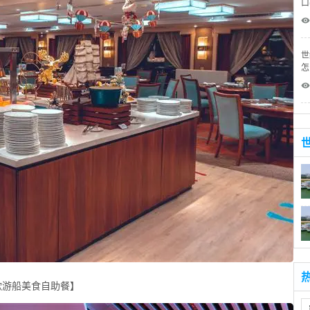
口
 
世
怎
 
歌游船美食自助餐】