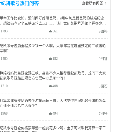
世纪凯歌号热门问答
查看所有问答 
半年工作比较忙，没时间好好陪爸妈，9月中旬是我爸妈的结婚纪念
，想给俩老定个三峡游轮去玩几天，请问世纪凯歌号游轮全程多少
？
1793
561
9回答
纪凯歌号游船全程多少钱一个人啊，大家都是在哪里预定的三峡游轮
票啊？
1405
182
9回答
算陪着妈妈坐游轮游三峡，身边不少人推荐世纪凯歌号，想问下大家
纪凯歌号游船正规官方售票中心是哪个呀？
1710
408
8回答
打算带我爷爷奶奶去坐游轮玩玩三峡，大伙觉得世纪凯歌号游船怎么
？适不适合老年人乘坐？
1968
494
7回答
纪凯歌号游轮价格豪华游一趟要花多少啊，宝子可以帮我算算一家三