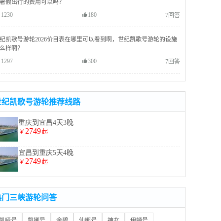
暑假出行的费用可以吗？
1230
180
7回答
纪凯歌号游轮2026价目表在哪里可以看到啊，世纪凯歌号游轮的设施
么样啊？
1297
300
7回答
世纪凯歌号游轮推荐线路
重庆到宜昌4天3晚
2749
￥
起
宜昌到重庆5天4晚
2749
￥
起
热门三峡游轮问答
凯娅号
凯娜号
金碧
仙娜号
神女
伊顿号