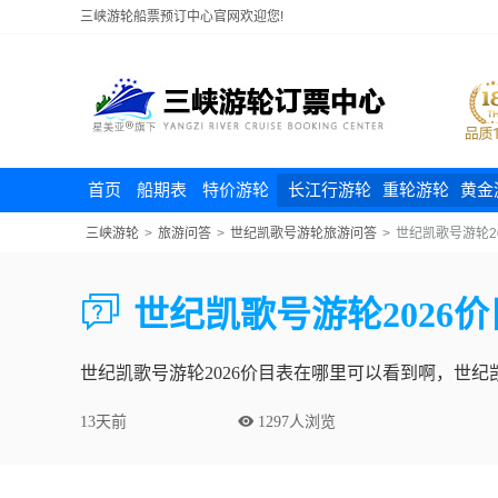
三峡游轮船票预订中心官网欢迎您!
首页
船期表
特价游轮
长江行游轮
重轮游轮
黄金
三峡游轮
>
旅游问答
>
世纪凯歌号游轮旅游问答
>
世纪凯歌号游轮2

世纪凯歌号游轮2026
世纪凯歌号游轮2026价目表在哪里可以看到啊，世
13天前
 1297人浏览