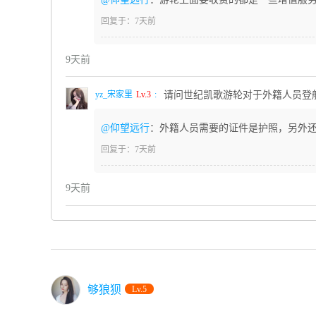
回复于：7天前
9天前
yz_宋家里
Lv.3
:
请问世纪凯歌游轮对于外籍人员登
@仰望远行
：外籍人员需要的证件是护照，另外
回复于：7天前
9天前
够狼狈
Lv.5