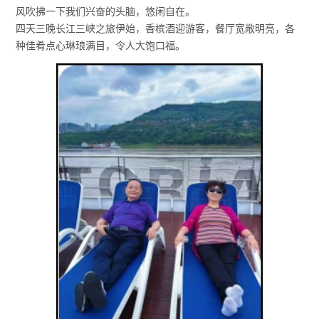
风吹拂一下我们兴奋的头脑，悠闲自在。
四天三晚长江三峡之旅伊始，香槟酒迎游客，餐厅宽敞明亮，各
种佳肴点心琳琅满目，令人大饱口福。