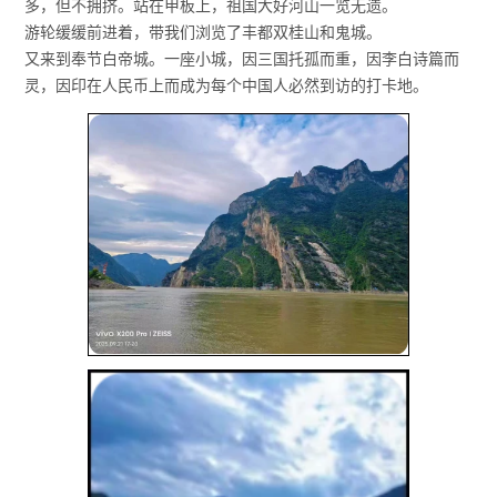
多，但不拥挤。站在甲板上，祖国大好河山一览无遗。
游轮缓缓前进着，带我们浏览了丰都双桂山和鬼城。
又来到奉节白帝城。一座小城，因三国托孤而重，因李白诗篇而
灵，因印在人民币上而成为每个中国人必然到访的打卡地。