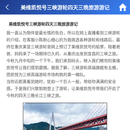


美维凯悦号三峡游轮四天三晚旅游游记
美维凯悦号三峡游轮四天三晚旅游游记
我一直认为陪伴是最长情的告白，所以在网上直播看到三峡游轮
的介绍，在客服小陈耐心细心的为我挑选各种游轮和线路后，最
终在重庆美亚三峡游轮官网上预订了美维凯悦号的船票，陪着爸
爸、妈妈来了一场期待已久的、从重庆出发到宜昌的三峡之旅。
今秋九月中旬的一个下午，我们来到码头，映入我们眼帘的美维
凯悦号让我们感到震憾。据我了解，三峡游轮高端旗舰有五艘，
而凯悦为三峡高端游轮市场构筑的第一梯队。
当你近距离看到她时，犹如一个巨人一般，带给你满满的安全
感。于是我们兴致勃勃登上了游轮，让美维凯悦号带我们开启了
今秋的四天三晚长江三峡之旅。