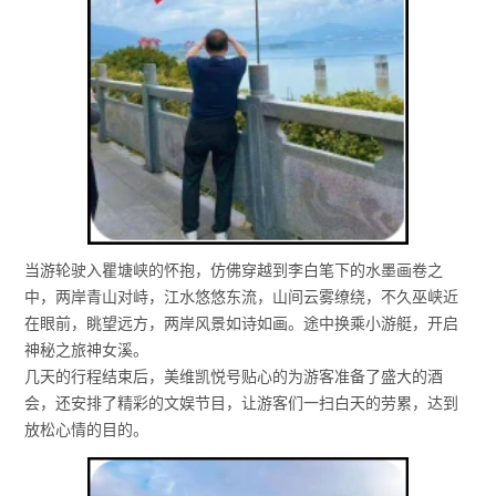
当游轮驶入瞿塘峡的怀抱，仿佛穿越到李白笔下的水墨画卷之
中，两岸青山对峙，江水悠悠东流，山间云雾缭绕，不久巫峡近
在眼前，眺望远方，两岸风景如诗如画。途中换乘小游艇，开启
神秘之旅神女溪。
几天的行程结束后，美维凯悦号贴心的为游客准备了盛大的酒
会，还安排了精彩的文娱节目，让游客们一扫白天的劳累，达到
放松心情的目的。