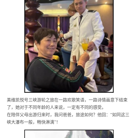
美维凯悦号三峡游轮之旅在一路欢歌笑语，一路诗情画意下结束
了，她对于不同年龄的人来说，一定有不同的感受。
在陪伴父母出游归来时，我问爸爸，旅途如何？他回：“如同这三
峡大瀑布一般，畅快淋漓”！