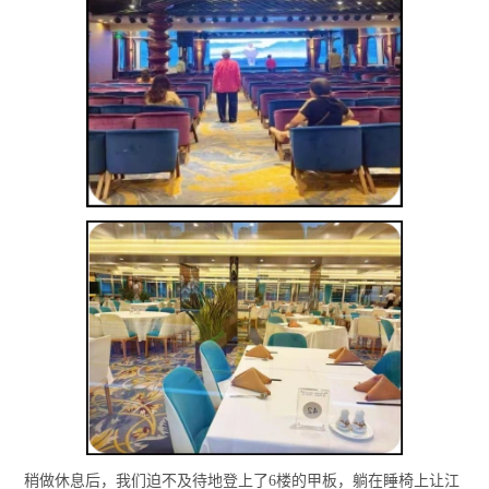
稍做休息后，我们迫不及待地登上了6楼的甲板，躺在睡椅上让江