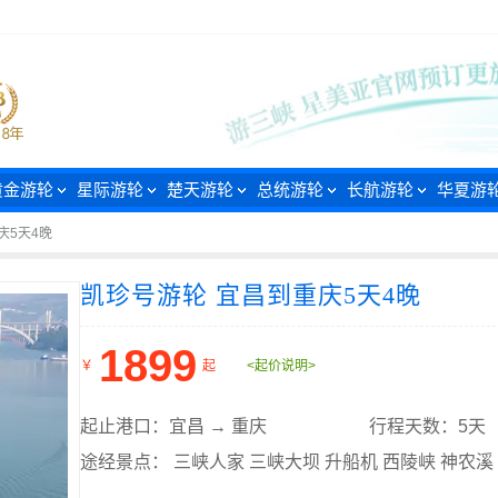
黄金游轮
星际游轮
楚天游轮
总统游轮
长航游轮
华夏游
庆5天4晚
凯珍号游轮 宜昌到重庆5天4晚
1899
￥
起
<起价说明>
起止港口：宜昌 → 重庆
行程天数：5天