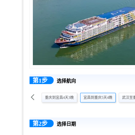
第1步
选择航向

重庆到宜昌4天3晚
宜昌到重庆5天4晚
武汉至
第2步
选择日期