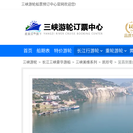
三峡游轮船票预订中心官网欢迎您!
首页
船期表
特价游轮
长江行游轮
重轮游轮
三峡游轮
>
长江三峡豪华游船
>
三峡美维系列
>
凯珍号
>
宜昌到重