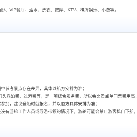
廊、VIP餐厅、酒水、洗衣、按摩、KTV、棋牌娱乐、小费等。
程中参考景点存在差异，具体以船方安排为准；
、码头靠泊费、过港费等，是一项综合服务费，所以会比景点单门票费用高
需参加，建议登船时就报名，并以船方具体安排为准；
在没有游轮工作人员或导游带领的情况下，游轮可能会禁止游客私自下船