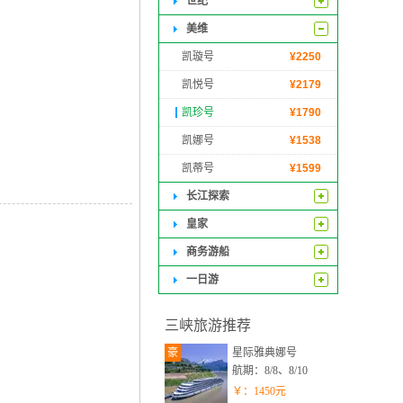
世纪
美维
凯璇号
¥
2250
凯悦号
¥
2179
凯珍号
¥
1790
凯娜号
¥
1538
凯蒂号
¥
1599
长江探索
皇家
商务游船
一日游
三峡旅游推荐
豪
星际雅典娜号
航期：8/8、8/10
￥：
1450
元