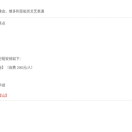
精彩晚会，维多利亚船员文艺表演
茶点
行程安排如下：
谷】（自费 290元/人）
手续
官山】