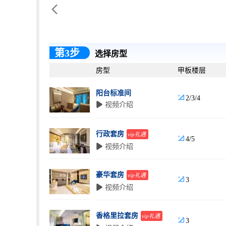

第3步
选择房型
房型
甲板楼层
阳台标准间

2/3/4
 视频介绍
行政套房
vip礼遇

4/5
 视频介绍
豪华套房
vip礼遇

3
 视频介绍
香格里拉套房
vip礼遇

3