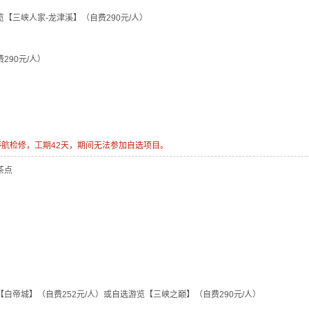
选游览【三峡人家-龙津溪】（自费290元/人）
费290元/人）
开始停航检修，工期42天，期间无法参加自选项目。
茶点
】
游览【白帝城】（自费252元/人）或自选游览【三峡之巅】（自费290元/人）