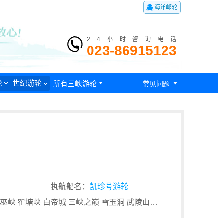

海洋邮轮
24小时咨询电话
023-86915123

轮
世纪游轮
所有三峡游轮

常见问题
执航船名：
凯珍号游轮
途经景点： 三峡人家 三峡大坝 升船机 西陵峡 神农溪 巫峡 瞿塘峡 白帝城 三峡之巅 雪玉洞 武陵山大裂谷 丰都鬼城