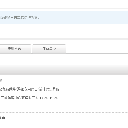
以登船当日实际情况为准。
费用不含
注意事项
登船
宜昌东站免费乘坐“游轮专用巴士”前往码头登船
，三峡游客中心转运时间为 17:30-19:30
茶点