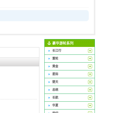
豪华游轮系列
长江行
重轮
黄金
星际
楚天
总统
长航
华夏