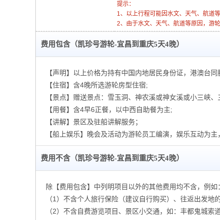
提示：
1、以上行程可能因水文、天气、航道
2、由于水文、天气、航道等原因，游
费用包含（凯珍号游轮-宜昌到重庆5天4晚）
【声明】以上价格为持有中国内地居民身份证，港澳台同
【住宿】含4晚所选游轮房型住宿;
【景点】赠送景点：雪玉洞、神农溪或神女溪或小三峡、
【用餐】含4早6正餐，以中西自助餐为主;
【讲解】景区及驻船讲解服务；
【船上娱乐】晚会及活动为游轮员工编演，娱乐互动为主
费用不含（凯珍号游轮-宜昌到重庆5天4晚）
除【费用包含】中列明项目以外的其他费用均不含，例如
（1）不含个人旅行保险（建议自行购买）、往返出发地
（2）不含自费游览项目、景区小交通，如：丰都鬼城索道单