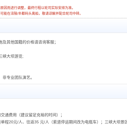
等原因而进行调整，最终行程以轮司实际安排为准。
轮可能在涪陵/丰都码头离船，敬请谅解并配合轮司中转。
胞及其他国籍的价格请咨询客服；
三峡大坝游览;
，非专业团队演艺。
：
的交通费用（建议留足充裕的时间）；
程20元/人、往返35 元/人（索道停运期间改为电瓶车）；三峡大坝景区