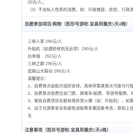
20元/人；
（3）不含私人性质的消费，如：升级楼层、房型、行政酒
自愿参加项目/购物（凯珍号游轮-宜昌到重庆5天4晚）
三峡人家 290元/人
升船机（如遇检修则无此项）290元/人
白帝城 252元/人
三峡之巅 290元/人
武陵山大裂谷 290元/人
温馨提示：
1、自费景点由船方组织安排，具体停靠某景点可能与行
2、自费景点收费包含门票、换乘车/船费、导游导服费
3、某些自费项目名额有限异常火爆（如：升船机），如
4、出于对游客安全和避免误船等多重因素考虑，原则上
无
注意事项（凯珍号游轮-宜昌到重庆5天4晚）