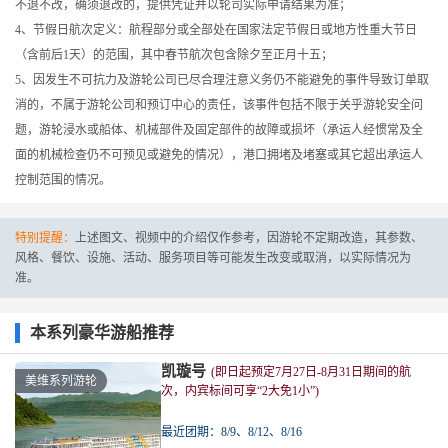
不退不改，确须退改的，提供凭证并以轮司实际申请结果为准；
4、节假日航次定义：航程部分或全部处在国家法定节假日或地方性重大节日
（含前后1天）的范围，其中春节航次包含除夕至正月十五；
5、因发生不可抗力及游轮公司已尽合理注意义务仍不能避免的事件导致订单取
消的，不属于游轮公司和预订中心的责任，该事件包括不限于关乎游轮安全问
题，游轮浸水或船体、机械部件及固定部件的故障或损坏（承运人经惯常及全
面的机械检查仍不可预见或避免的情况），港口拥堵及堵塞或其它超出承运人
控制范围的情况。
特别提醒：
上述图文、视频中的介绍仅作参考，因游轮不定期改造，其参数、
风格、餐饮、设施、活动、服务项目等可能发生改变或取消，以实际情况为
准。
本系列豪华游船推荐
凯璇号
(即日起预定7月27日-8月31日期间的航
美维系列游轮
次，内宾标间可享“2大免1小”)
最近团期：8/9、8/12、8/16