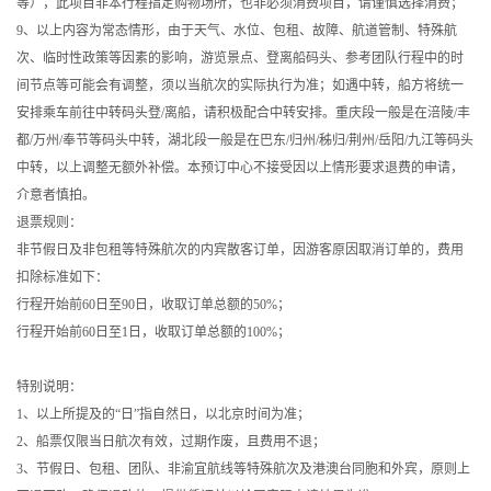
等），此项目非本行程指定购物场所，也非必须消费项目，请谨慎选择消费；
9、以上内容为常态情形，由于天气、水位、包租、故障、航道管制、特殊航
次、临时性政策等因素的影响，游览景点、登离船码头、参考团队行程中的时
间节点等可能会有调整，须以当航次的实际执行为准；如遇中转，船方将统一
安排乘车前往中转码头登/离船，请积极配合中转安排。重庆段一般是在涪陵/丰
都/万州/奉节等码头中转，湖北段一般是在巴东/归州/秭归/荆州/岳阳/九江等码头
中转，以上调整无额外补偿。本预订中心不接受因以上情形要求退费的申请，
介意者慎拍。
退票规则：
非节假日及非包租等特殊航次的内宾散客订单，因游客原因取消订单的，费用
扣除标准如下：
行程开始前60日至90日，收取订单总额的50%；
行程开始前60日至1日，收取订单总额的100%；
特别说明：
1、以上所提及的“日”指自然日，以北京时间为准；
2、船票仅限当日航次有效，过期作废，且费用不退；
3、节假日、包租、团队、非渝宜航线等特殊航次及港澳台同胞和外宾，原则上