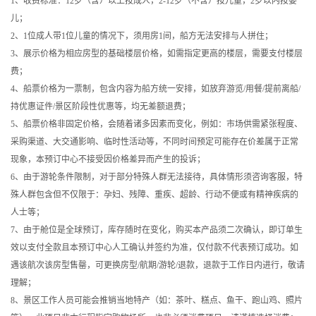
1、收费标准：12岁（含）以上按成人，2-12岁（不含）按儿童，2岁以内按婴
儿；
2、1位成人带1位儿童的情况下，须用房1间，船方无法安排与人拼住；
3、展示价格为相应房型的基础楼层价格，如需指定更高的楼层，需要支付楼层
费；
4、船票价格为一票制，包含内容为船方统一安排，如放弃游览/用餐/提前离船/
持优惠证件/景区阶段性优惠等，均无差额退费；
5、船票价格非固定价格，会随着诸多因素而变化，例如：市场供需紧张程度、
采购渠道、大交通影响、临时性活动等，不同时间预定可能存在价差属于正常
现象，本预订中心不接受因价格差异而产生的投诉；
6、由于游轮条件限制，对于部分特殊人群无法接待，具体情形须咨询客服，特
殊人群包含但不仅限于：孕妇、残障、重疾、超龄、行动不便或有精神疾病的
人士等；
7、由于舱位是全球预订，库存随时在变化，购买本产品须二次确认，即订单生
效以支付全款且本预订中心人工确认并签约为准，仅付款不代表预订成功。如
遇该航次该房型售罄，可更换房型/航期/游轮/退款，退款于工作日内进行，敬请
理解；
8、景区工作人员可能会推销当地特产（如：茶叶、糕点、鱼干、跑山鸡、照片