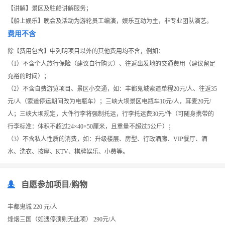
【讲解】景区及驻船讲解服务；
【船上娱乐】晚会及活动为游轮员工编演，娱乐互动为主，非专业团队演艺。
费用不含
除【费用包含】中列明项目以外的其他费用均不含，例如：
（1）不含个人旅行保险（建议自行购买）、往返出发地的交通费用（建议留足
充裕的时间）；
（2）不含自费游览项目、景区小交通，如：丰都鬼城索道单程20元/人、往返35
元/人（索道停运期间改为电瓶车）；三峡大坝景区电瓶车10元/人，耳麦20元/
人；三峡大坝规定，大件行李将强制托运，行李托运费30元/件（可随身携带的
行李标准：体积不超过24×40×50厘米，且重量不超过5公斤）；
（3）不含私人性质的消费，如：升级楼层、房型、行政酒廊、VIP餐厅、酒
水、洗衣、按摩、KTV、棋牌娱乐、小费等。
自愿参加项目/购物
丰都鬼城 220 元/人
烽烟三国（如遇停演则无此项） 290元/人