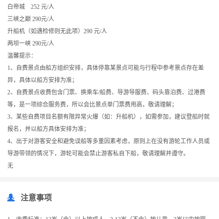
白帝城 252 元/人
三峡之巅 290元/人
升船机（如遇检修则无此项）290 元/人
两坝一峡 290元/人
温馨提示：
1、自费景点由船方组织安排，具体停靠某景点可能与行程中参考景点存在差
异，具体以船方安排为准；
2、自费景点收费包含门票、换乘车/船费、导游导服费、码头靠泊费、过港费
等，是一项综合服务费，所以会比景点单门票费用高，敬请理解；
3、某些自费项目名额有限异常火爆（如：升船机），如需参加，建议登船时就
报名，并以船方具体安排为准；
4、出于对游客安全和避免误船等多重因素考虑，原则上在没有游轮工作人员或
导游带领的情况下，游轮可能会禁止游客私自下船，敬请理解并遵守。
无
注意事项