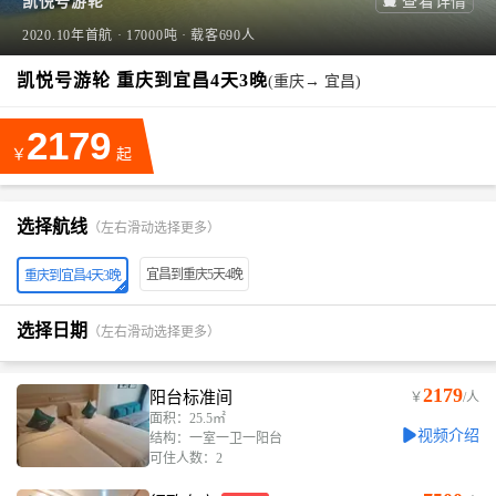
凯悦号游轮

查看详情
2020.10年首航 · 17000吨 · 载客690人
凯悦号游轮 重庆到宜昌4天3晚
(重庆→ 宜昌)
2179
￥
起
选择航线
（左右滑动选择更多）
宜昌到重庆5天4晚
重庆到宜昌4天3晚
选择日期
（左右滑动选择更多）
2179
阳台标准间
￥
/人
面积：25.5㎡
视频介绍
结构：一室一卫一阳台
可住人数：2