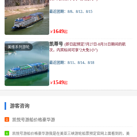
最近团期：8/8、8/12、8/15
1649
￥
起
凯蒂号
(即日起预定7月27日-8月31日期间的航
美维系列游轮
次，内宾标间可享“2大免1小”)
最近团期：8/11、8/14、8/18
1549
￥
起
游客咨询
凯悦号游船价格豪华游
凯悦号游船价格豪华游我是在美亚三峡游轮船票预定官网上面看到的，美