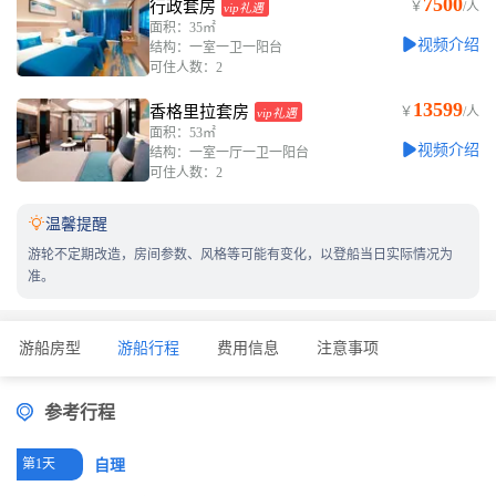
7500
行政套房
￥
/人
vip礼遇
面积：35㎡
视频介绍
结构：一室一卫一阳台
可住人数：2
13599
香格里拉套房
￥
/人
vip礼遇
面积：53㎡
视频介绍
结构：一室一厅一卫一阳台
可住人数：2

温馨提醒
游轮不定期改造，房间参数、风格等可能有变化，以登船当日实际情况为
准。
游船房型
游船行程
费用信息
注意事项
参考行程
第1天
自理