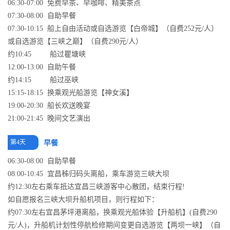
06:30-07:00 免费早茶、早咖啡、精美茶点
07:30-08:00 自助早餐
07:30-10:15 船上自由活动或自选游览【白帝城】（自费252元/人）
或自选游览【三峡之巅】（自费290元/人）
约10:45 船过瞿塘峡
12:00-13:00 自助午餐
约14:15 船过巫峡
15:15-18:15 换乘观光船游览【神女溪】
19:00-20:30 船长欢送晚宴
21:00-21:45 晚间文艺演出
第4天
早餐
06:30-08:00 自助早餐
08:00-10:45 宜昌秭归码头离船，乘车游览三峡大坝
约12:30左右乘车抵达宜昌三峡游客中心散团，结束行程!
如自愿报名三峡大坝升船机项目，则行程如下：
约07:30左右宜昌茅坪港离船，换乘观光船体验【升船机】(自费290
元/人)，升船机计划性停航检修期间变更自选游览【两坝一峡】（自