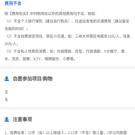
费用不含
除【费用包含】中列明项目以外的其他费用均不含，例如：
（1）不含个人旅行保险（建议自行购买）、往返出发地的交通费用（建议留足
充裕的时间）；
（2）不含自费游览项目、景区小交通，如：三峡大坝景区电瓶车10元/人，耳麦
20元/人；
（3）不含私人性质的消费，如：升级楼层、房型、行政酒廊、VIP餐厅、酒
水、洗衣、按摩、KTV、棋牌娱乐、小费等。
自愿参加项目/购物
无
无
注意事项
1、收费标准：12岁（含）以上按成人，2-12岁（不含）按儿童，2岁以内按婴