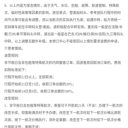
9、以上内容为常态情形，由于天气、水位、包租、故障、航道管制、特殊航
次、临时性政策等因素的影响，游览景点、登离船码头、参考团队行程中的时
间节点等可能会有调整，须以当航次的实际执行为准；如遇中转，船方将统一
安排乘车前往中转码头登/离船，请积极配合中转安排。重庆段一般是在涪陵/丰
都/万州/奉节等码头中转，湖北段一般是在巴东/归州/秭归/荆州/岳阳/九江等码头
中转，以上调整无额外补偿。本预订中心不接受因以上情形要求退费的申请，
介意者慎拍。
退票规则：
非节假日及非包租等特殊航次的内宾散客订单，因游客原因取消订单的，费用
扣除标准如下：
行程开始前22日以上，无损取消；
行程开始前21日至15日，收取订单总额的20%；
行程开始前14日至0日，收取订单总额的100%。
改签规则：
1、非节假日及包租等特殊航次，乘客可于开航前21天（不含）办理下一航次的
改签手续，但客舱满员时不予办理；改签至下一航次时如下一航次价格比原航
次高，按下一航次价格执行，须补足差额；改签至下一航次时如下一航次价格
比原航次低，差额不退；