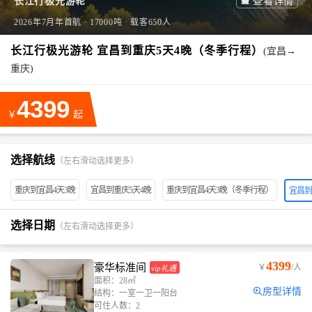
长江行极光游轮

查看详情
2026年7月年首航 · 17000吨 · 载客650人
长江行极光游轮 宜昌到重庆5天4晚（冬季行程）
(宜昌→
重庆)
4399
￥
起
选择航线
（左右滑动选择更多）
重庆到宜昌4天3晚
宜昌到重庆5天4晚
重庆到宜昌4天3晚（冬季行程）
宜昌到
选择日期
（左右滑动选择更多）
4399
豪华标准间
￥
/人
vip礼遇
面积：28㎡
房型详情
结构：一室一卫一阳台
可住人数：2