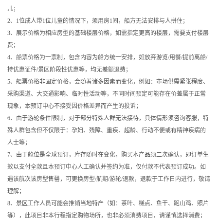
儿；
2、1位成人带1位儿童的情况下，须用房1间，船方无法安排与人拼住；
3、展示价格为相应房型的基础楼层价格，如需指定更高的楼层，需要支付楼层
费；
4、船票价格为一票制，包含内容为船方统一安排，如放弃游览/用餐/提前离船/
持优惠证件/景区阶段性优惠等，均无差额退费；
5、船票价格非固定价格，会随着诸多因素而变化，例如：市场供需紧张程度、
采购渠道、大交通影响、临时性活动等，不同时间预定可能存在价差属于正常
现象，本预订中心不接受因价格差异而产生的投诉；
6、由于游轮条件限制，对于部分特殊人群无法接待，具体情形须咨询客服，特
殊人群包含但不仅限于：孕妇、残障、重疾、超龄、行动不便或有精神疾病的
人士等；
7、由于舱位是全球预订，库存随时在变化，购买本产品须二次确认，即订单生
效以支付全款且本预订中心人工确认并签约为准，仅付款不代表预订成功。如
遇该航次该房型售罄，可更换房型/航期/游轮/退款，退款于工作日内进行，敬请
理解；
8、景区工作人员可能会推销当地特产（如：茶叶、糕点、鱼干、跑山鸡、照片
等），此项目非本行程指定购物场所，也非必须消费项目，请谨慎选择消费；