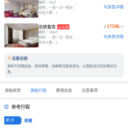
面积：58㎡
房型详情
结构：一室一卫一阳台
可住人数：2
17596
总统套房
￥
/人
vip礼遇
面积：100㎡
房型详情
结构：一室一卫一阳台
可住人数：2

温馨提醒
游轮不定期改造，房间参数、风格等可能有变化，以登船当日实际情况为
准。
游船房型
游船行程
费用信息
注意事项
参考行程
第1天
晚餐