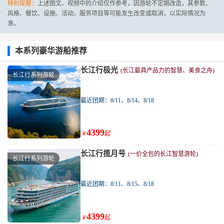
特别提醒：
上述图文、视频中的介绍仅作参考，因游轮不定期改造，其参数、
风格、餐饮、设施、活动、服务项目等可能发生改变或取消，以实际情况为
准。
本系列豪华游船推荐
长江行极光
(长江最具产品力的智慧、美食之舟)
长江行系列游轮
最近团期：8/11、8/14、8/18
4399
￥
起
长江行揽月号
(一价全包的长江智慧游轮)
长江行系列游轮
最近团期：8/11、8/15、8/18
4399
￥
起