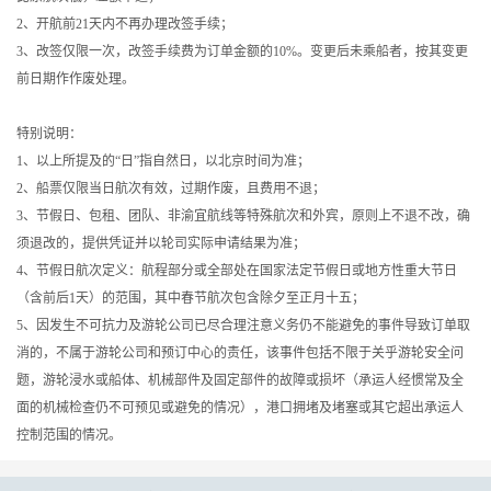
2、开航前21天内不再办理改签手续；
3、改签仅限一次，改签手续费为订单金额的10%。变更后未乘船者，按其变更
前日期作作废处理。
特别说明：
1、以上所提及的“日”指自然日，以北京时间为准；
2、船票仅限当日航次有效，过期作废，且费用不退；
3、节假日、包租、团队、非渝宜航线等特殊航次和外宾，原则上不退不改，确
须退改的，提供凭证并以轮司实际申请结果为准；
4、节假日航次定义：航程部分或全部处在国家法定节假日或地方性重大节日
（含前后1天）的范围，其中春节航次包含除夕至正月十五；
5、因发生不可抗力及游轮公司已尽合理注意义务仍不能避免的事件导致订单取
消的，不属于游轮公司和预订中心的责任，该事件包括不限于关乎游轮安全问
题，游轮浸水或船体、机械部件及固定部件的故障或损坏（承运人经惯常及全
面的机械检查仍不可预见或避免的情况），港口拥堵及堵塞或其它超出承运人
控制范围的情况。