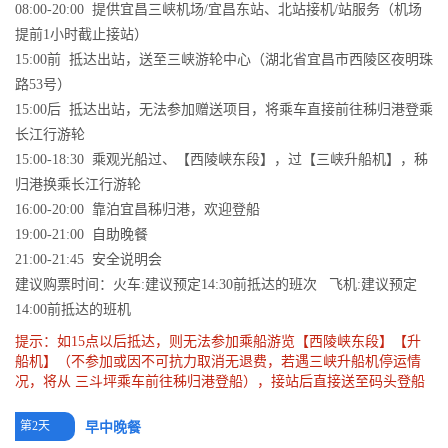
08:00-20:00 提供宜昌三峡机场/宜昌东站、北站接机/站服务（机场
提前1小时截止接站）
15:00前 抵达出站，送至三峡游轮中心（湖北省宜昌市西陵区夜明珠
路53号）
15:00后 抵达出站，无法参加赠送项目，将乘车直接前往秭归港登乘
长江行游轮
15:00-18:30 乘观光船过、【西陵峡东段】，过【三峡升船机】，秭
归港换乘长江行游轮
16:00-20:00 靠泊宜昌秭归港，欢迎登船
19:00-21:00 自助晚餐
21:00-21:45 安全说明会
建议购票时间：火车:建议预定14:30前抵达的班次 飞机:建议预定
14:00前抵达的班机
提示：如15点以后抵达，则无法参加乘船游览【西陵峡东段】【升
船机】（不参加或因不可抗力取消无退费，若遇三峡升船机停运情
况，将从 三斗坪乘车前往秭归港登船），接站后直接送至码头登船
第2天
早中晚餐