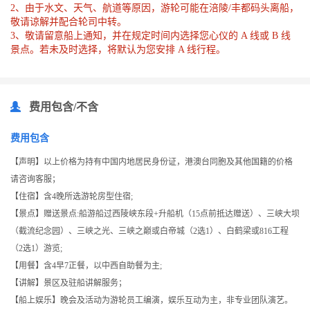
2、由于水文、天气、航道等原因，游轮可能在涪陵/丰都码头离船，
敬请谅解并配合轮司中转。
3、敬请留意船上通知，并在规定时间内选择您心仪的 A 线或 B 线
景点。若未及时选择，将默认为您安排 A 线行程。
费用包含/不含
费用包含
【声明】以上价格为持有中国内地居民身份证，港澳台同胞及其他国籍的价格
请咨询客服；
【住宿】含4晚所选游轮房型住宿;
【景点】赠送景点:船游船过西陵峡东段+升船机（15点前抵达赠送）、三峡大坝
（截流纪念园）、三峡之光、三峡之巅或白帝城（2选1）、白鹤梁或816工程
（2选1）游览;
【用餐】含4早7正餐，以中西自助餐为主;
【讲解】景区及驻船讲解服务；
【船上娱乐】晚会及活动为游轮员工编演，娱乐互动为主，非专业团队演艺。