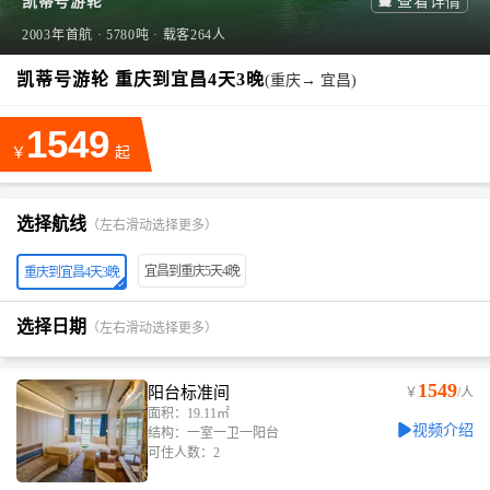
凯蒂号游轮

查看详情
2003年首航 · 5780吨 · 载客264人
凯蒂号游轮 重庆到宜昌4天3晚
(重庆→ 宜昌)
1549
￥
起
选择航线
（左右滑动选择更多）
宜昌到重庆5天4晚
重庆到宜昌4天3晚
选择日期
（左右滑动选择更多）
1549
阳台标准间
￥
/人
面积：19.11㎡
视频介绍
结构：一室一卫一阳台
可住人数：2