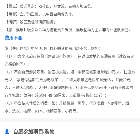
【景点】赠送景点：双桂山、神女溪、三峡大坝游览;
【用餐】含3早4正餐，以中西自助餐为主;
【讲解】景区及驻船讲解服务；
【船上娱乐】晚会及活动为游轮员工编演，娱乐互动为主，非专业团队演艺。
费用不含
除【费用包含】中列明项目以外的其他费用均不含，例如：
（1）不含个人旅行保险（建议自行购买）、往返出发地的交通费用（建议留足
充裕的时间）；
（2）不含自费游览项目、景区小交通，如：丰都鬼城索道单程20元/人、往返35
元/人（索道停运期间改为电瓶车）；三峡大坝景区电瓶车10元/人，耳麦20元/
人；三峡大坝规定，大件行李将强制托运，行李托运费30元/件（可随身携带的
行李标准：体积不超过24×40×50厘米，且重量不超过5公斤）；
（3）不含私人性质的消费，如：升级楼层、房型、行政酒廊、VIP餐厅、酒
水、洗衣、按摩、KTV、棋牌娱乐、小费等。
自愿参加项目/购物