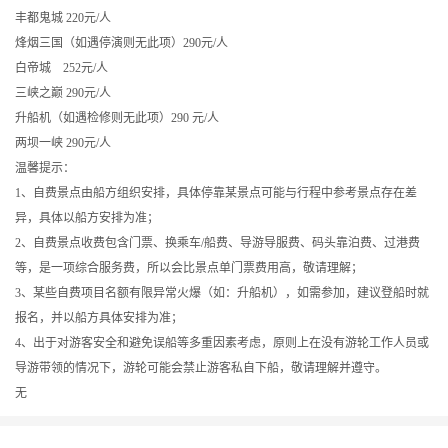
丰都鬼城 220元/人
烽烟三国（如遇停演则无此项）290元/人
白帝城 252元/人
三峡之巅 290元/人
升船机（如遇检修则无此项）290 元/人
两坝一峡 290元/人
温馨提示：
1、自费景点由船方组织安排，具体停靠某景点可能与行程中参考景点存在差
异，具体以船方安排为准；
2、自费景点收费包含门票、换乘车/船费、导游导服费、码头靠泊费、过港费
等，是一项综合服务费，所以会比景点单门票费用高，敬请理解；
3、某些自费项目名额有限异常火爆（如：升船机），如需参加，建议登船时就
报名，并以船方具体安排为准；
4、出于对游客安全和避免误船等多重因素考虑，原则上在没有游轮工作人员或
导游带领的情况下，游轮可能会禁止游客私自下船，敬请理解并遵守。
无