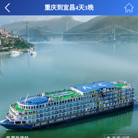
重庆到宜昌4天3晚