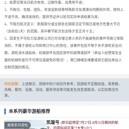
2、船票仅限当日航次有效，过期作废，且费用不退；
3、节假日、包租、团队、非渝宜航线等特殊航次及港澳台同胞和外宾，原则上
不退不改，确须退改的，提供凭证并以轮司实际申请结果为准；
4、节假日航次定义：航程部分或全部处在国家法定节假日或地方性重大节日
（含前后1天）的范围，其中春节航次包含除夕至正月十五；
5、因发生不可抗力及游轮公司已尽合理注意义务仍不能避免的事件导致订单取
消的，不属于游轮公司和预订中心的责任，该事件包括不限于关乎游轮安全问
题，游轮浸水或船体、机械部件及固定部件的故障或损坏（承运人经惯常及全
面的机械检查仍不可预见或避免的情况），港口拥堵及堵塞或其它超出承运人
控制范围的情况。
特别提醒：
上述图文、视频中的介绍仅作参考，因游轮不定期改造，其参数、
风格、餐饮、设施、活动、服务项目等可能发生改变或取消，以实际情况为
准。
本系列豪华游船推荐
凯璇号
(即日起预定7月27日-8月31日期间的航
美维系列游轮
次，内宾标间可享“2大免1小”)