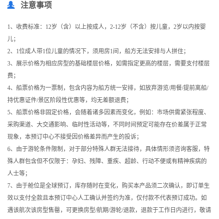
注意事项
1、收费标准：12岁（含）以上按成人，2-12岁（不含）按儿童，2岁以内按婴
儿；
2、1位成人带1位儿童的情况下，须用房1间，船方无法安排与人拼住；
3、展示价格为相应房型的基础楼层价格，如需指定更高的楼层，需要支付楼层
费；
4、船票价格为一票制，包含内容为船方统一安排，如放弃游览/用餐/提前离船/
持优惠证件/景区阶段性优惠等，均无差额退费；
5、船票价格非固定价格，会随着诸多因素而变化，例如：市场供需紧张程度、
采购渠道、大交通影响、临时性活动等，不同时间预定可能存在价差属于正常
现象，本预订中心不接受因价格差异而产生的投诉；
6、由于游轮条件限制，对于部分特殊人群无法接待，具体情形须咨询客服，特
殊人群包含但不仅限于：孕妇、残障、重疾、超龄、行动不便或有精神疾病的
人士等；
7、由于舱位是全球预订，库存随时在变化，购买本产品须二次确认，即订单生
效以支付全款且本预订中心人工确认并签约为准，仅付款不代表预订成功。如
遇该航次该房型售罄，可更换房型/航期/游轮/退款，退款于工作日内进行，敬请