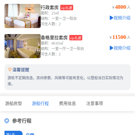
4800
行政套房
￥
/人
vip礼遇
面积：25㎡
视频介绍
结构：一室一卫一阳台
可住人数：2
11500
香格里拉套房
￥
/人
vip礼遇
面积：60.03㎡
视频介绍
结构：一室一厅一卫一阳台
可住人数：2

温馨提醒
游轮不定期改造，房间参数、风格等可能有变化，以登船当日实际情况为
准。
游船房型
游船行程
费用信息
注意事项
参考行程