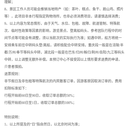
理解；
8、景区工作人员可能会推销当地特产（如：茶叶、糕点、鱼干、跑山鸡、照片
等），此项目非本行程指定购物场所，也非必须消费项目，请谨慎选择消费；
9、以上内容为常态情形，由于天气、水位、包租、故障、航道管制、特殊航
次、临时性政策等因素的影响，游览景点、登离船码头、参考团队行程中的时
间节点等可能会有调整，须以当航次的实际执行为准；如遇中转，船方将统一
安排乘车前往中转码头登/离船，请积极配合中转安排。重庆段一般是在涪陵/丰
都/万州/奉节等码头中转，湖北段一般是在巴东/归州/秭归/荆州/岳阳/九江等码头
中转，以上调整无额外补偿。本预订中心不接受因以上情形要求退费的申请，
介意者慎拍。
退票规则：
非节假日及非包租等特殊航次的内宾散客订单，因游客原因取消订单的，费用
扣除标准如下：
行程开始前60日至90日，收取订单总额的50%；
行程开始前60日至1日，收取订单总额的100%；
特别说明：
1、以上所提及的“日”指自然日，以北京时间为准；