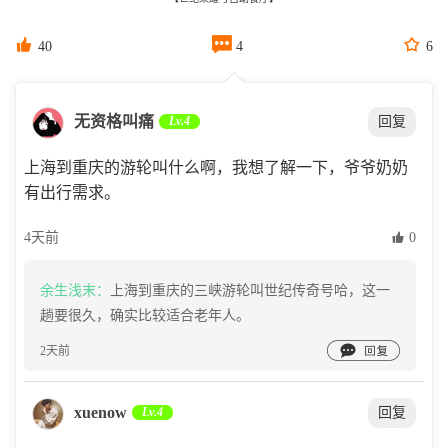



40
4
6
无资格叫痛
Lv.4
回复
上海到重庆的游轮叫什么啊，我想了解一下，爷爷奶奶
有出行需求。
4天前
 0
余生浅末：
上海到重庆的三峡游轮叫世纪传奇号哈，这一
趟要很久，确实比较适合老年人。

2天前
xuenow
Lv.4
回复