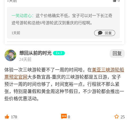
1天前
 0
一笑动君心：
这个价格确实不低，宝子可以对一下长江奇
迹号游轮和总统6号游轮武汉到重庆的行程啊。

1天前
想回从前的时光
Lv.3
回复
24天前
体验一次三峡游轮要不了一周的时间哈，在
美亚三峡游轮船
票预定官网
大多数宜昌-重庆的三峡游轮都是五日游，宝子
预计一周的时间也够了，时间宽裕一点，行程就不那么紧
张，特别是暑假和黄金周这种节假日，不少游轮都会推出一
些价格优惠活动。



170
0
25