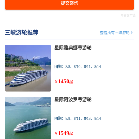
提交咨询
三峡游轮推荐
查看所有三峡游轮 》
星际雅典娜号游轮
团期：8/8、8/10、8/11、8/14
1450
￥
起
星际阿波罗号游轮
团期：8/8、8/11、8/13、8/14
1549
￥
起