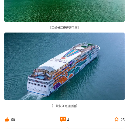
【三峡长江奇迹链子崖】
【三峡长江奇迹航拍】



60
4
25