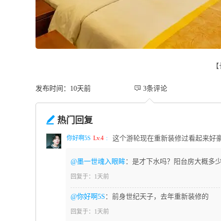
【
发布时间：10天前
 3条评论

热门回复
你好啊5S
Lv.4
:
这个游轮现在重新装修过看起来好
@墨一世魂入眼眸
：是才下水吗？阳台房大概多
回复于：1天前
@你好啊5S
：前身世纪天子，去年重新装修的
回复于：1天前