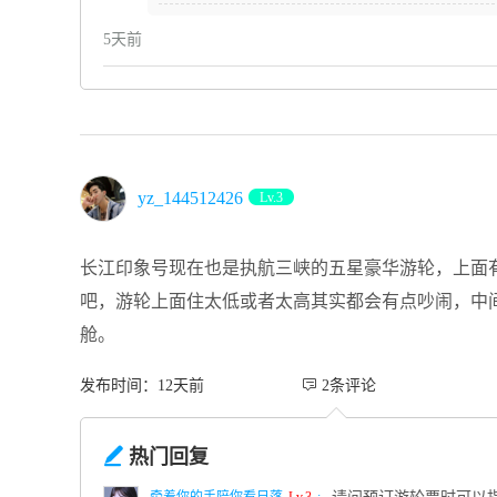
5天前
yz_144512426
Lv.3
长江印象号现在也是执航三峡的五星豪华游轮，上面
吧，游轮上面住太低或者太高其实都会有点吵闹，中
舱。
发布时间：12天前
 2条评论

热门回复
牵着你的手陪你看日落
Lv.3
: