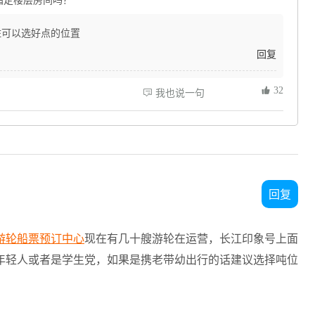
指定楼层房间吗？
住可以选好点的位置
回复
 32
 我也说一句
回复
游轮船票预订中心
现在有几十艘游轮在运营，长江印象号上面
年轻人或者是学生党，如果是携老带幼出行的话建议选择吨位