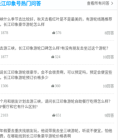
长江印象号热门问答
查看所有问答 
峡什么季节去比较好，秋天去看红叶是不是最美的，有游轮线路推荐
，长江印象豪华游轮怎么样
1878
576
8回答
去游三峡，长江印象游轮口碑怎么样?有没有朋友去坐过这个游轮？
1877
324
10回答
说长江印象游轮很豪华，会不会很贵啊，可以预定吗，预定会便宜些
，长江印象游轮预订价格多少
1506
360
10回答
个月和朋友计划去游三峡，请问长江印象游轮自助餐厅吃得怎么样？
IP餐厅和它有什么区别?
2103
651
9回答
年假要去重庆找朋友玩，他说带我去坐三峡游轮，听说不便宜，怕他
费，在哪能找到长江印象豪华游轮价格表啊