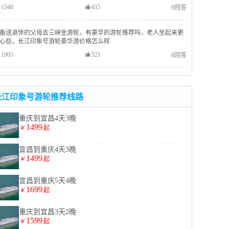
1548
435
9回答
备送退休的父母去三峡坐游轮，有豪华的游轮推荐吗，老人坐起来更
心些，长江印象号游轮豪华游价格怎么样
1905
323
8回答
长江印象号游轮推荐线路
重庆到宜昌4天3晚
1499
￥
起
宜昌到重庆4天3晚
1499
￥
起
宜昌到重庆5天4晚
1699
￥
起
重庆到宜昌3天2晚
1599
￥
起