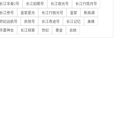
长江孚泰2号
长江如歌号
长江观光号
长江行揽月号
长江叁号
皇家星光
长江行极光号
皇家
新高湖
世纪远航号
凯悦号
长江奇迹号
长江记忆
美维
华夏神女
长江探索
世纪
黄金
总统