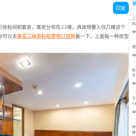
回复
三
吗
政标间和套房，客房分布在2-5楼，具体想要入住几楼这个
 
你可以去
美亚三峡游轮船票预订官网
看一下，上面每一种房型
想
 
听
不
 
下
V
 
休
破