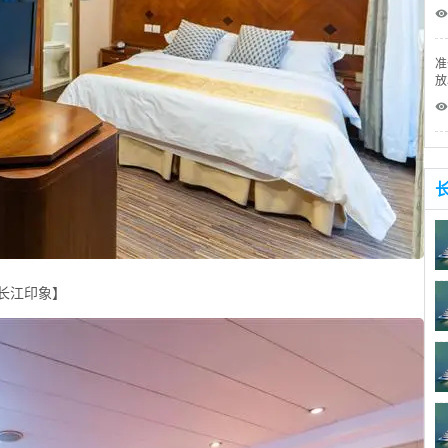
 
准
放
 
长江印象】