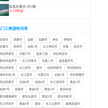
宜昌到重庆3天2晚
1399
￥
起
热门三峡游轮问答
凯娅号
凯娜号
金碧
仙娜号
神女
伊顿号
凯蕾号
凯蒂号
总统1号
长江神话号
孚泰
凯珍号
世纪梦想号
华夏六号
皇家三国
世纪神话号
星际阿波罗号
长江印象号
华夏二号
皇家盛世号
世纪传奇号
长江贰号
银河
招商伊敦号
世纪绿洲号
维多利亚3号
长江壹号
华夏五号
总统2号
世纪荣耀号
世纪凯歌号
总统8号
总统6号
长江发现号
黄金5号
总统7号
凯旋号
黄金8号
黄金2号
维多利亚
星际雅典娜号
星际水晶号
黄金3号
星际领航号
长江传说号
黄金6号
星际
长江云帆号
美维凯璇号