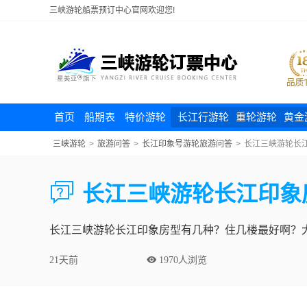
三峡游轮船票预订中心官网欢迎您!
首页
船期表
特价游轮
长江行游轮
重轮游轮
黄金
三峡游轮
>
旅游问答
>
长江印象号游轮旅游问答
>
长江三峡游轮长

长江三峡游轮长江印象
长江三峡游轮长江印象房型有几种？住几楼最好啊？
21天前
 1970人浏览