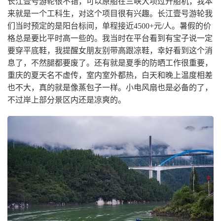
长江壹号游轮很不错，可以原船在三峡大坝过升船机，我本
来就是一个工科生，对这个项目很有兴趣。长江壹号游轮我
们当时预定的是阳台标间，单程接近4500+元/人。暑假的价
格总是要比平时高一些的。我当时在平台看到有宝子说一定
要穿平底鞋，我提醒女朋友别带高跟凉鞋，幸好看到这个消
息了，不然腿都要废了。还有就是夏季的防晒工作很重要，
重庆的夏天名不虚传，室内室外都热，白天和晚上温度相差
也不大，真的就是像蒸包子一样。小电风扇也是必备的了，
不过岸上部分景区内还是凉爽的。