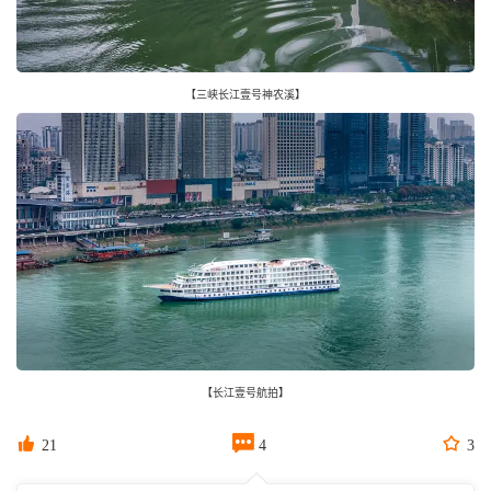
【三峡长江壹号神农溪】
【长江壹号航拍】



21
4
3