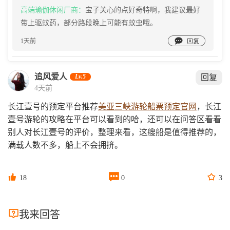
高端瑜伽休闲厂商：
宝子关心的点好奇特啊，我建议最好
带上驱蚊药，部分路段晚上可能有蚊虫哦。

1天前
追风爱人
Lv.5
回复
4天前
长江壹号的预定平台推荐
美亚三峡游轮船票预定官网
，长江
壹号游轮的攻略在平台可以看到的哈，还可以在问答区看看
别人对长江壹号的评价，整理来看，这艘船是值得推荐的，
满载人数不多，船上不会拥挤。



18
0
3

我来回答