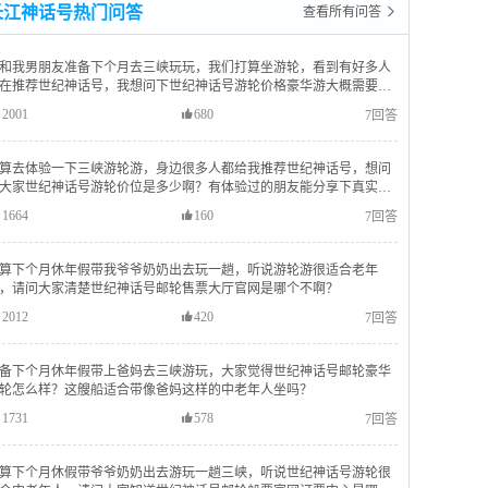
长江神话号热门问答
查看所有问答 
和我男朋友准备下个月去三峡玩玩，我们打算坐游轮，看到有好多人
在推荐世纪神话号，我想问下世纪神话号游轮价格豪华游大概需要多
钱呀？
2001
680
7回答
算去体验一下三峡游轮游，身边很多人都给我推荐世纪神话号，想问
大家世纪神话号游轮价位是多少啊？有体验过的朋友能分享下真实报
吗？
1664
160
7回答
算下个月休年假带我爷爷奶奶出去玩一趟，听说游轮游很适合老年
，请问大家清楚世纪神话号邮轮售票大厅官网是哪个不啊？
2012
420
7回答
备下个月休年假带上爸妈去三峡游玩，大家觉得世纪神话号邮轮豪华
轮怎么样？这艘船适合带像爸妈这样的中老年人坐吗？
1731
578
7回答
算下个月休假带爷爷奶奶出去游玩一趟三峡，听说世纪神话号游轮很