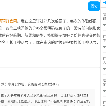
回复
我
都
票预订官网
。我在这里订过好几次船票了，每次的体验都很
少
 
足，各艘三峡游轮的价格全都明码标价了的，没有任何隐形套
然后选好航期、航线和房型，按照提示填好身份信息提交付款
打
下
更名叫长江神话号了，你在查询的时候记得要搜长江神话号，
价
 
打
人
 
准
？求分享真实体验，这艘船对长辈友好吗？
游
 
，我个人是觉得老年人坐这艘船很合适的。长江神话号游轮主打
平稳，晕船的现象很少，晚上休息也不会被打扰到的；而且它的
打