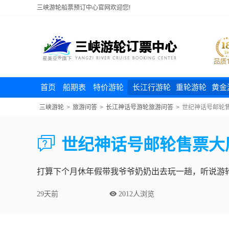
三峡游轮船票预订中心官网欢迎您!
首页
船期表
特价游轮
长江行游轮
重轮游轮
黄金
三峡游轮
>
旅游问答
>
长江神话号游轮旅游问答
>
世纪神话号邮轮

世纪神话号邮轮售票大
打算下个月休年假带我爷爷奶奶出去玩一趟，听说游
29天前
 2012人浏览