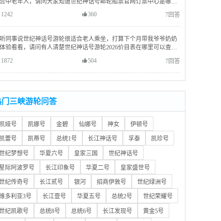
合中老年人，请问大家知道世纪神话号邮轮船票官网订票中心是哪个
？
1242
360
7回答
听同事说世纪神话号游轮很适合老人乘坐，打算下个月带我爷爷奶奶
体验看看，请问有人清楚世纪神话号游轮2026价目表在哪里可以查看
准确的吗？
1872
504
7回答
热门三峡游轮问答
凯娅号
凯娜号
金碧
仙娜号
神女
伊顿号
凯蕾号
凯蒂号
总统1号
长江神话号
孚泰
凯珍号
世纪梦想号
华夏六号
皇家三国
世纪神话号
星际阿波罗号
长江印象号
华夏二号
皇家盛世号
世纪传奇号
长江贰号
银河
招商伊敦号
世纪绿洲号
维多利亚3号
长江壹号
华夏五号
总统2号
世纪荣耀号
世纪凯歌号
总统8号
总统6号
长江发现号
黄金5号