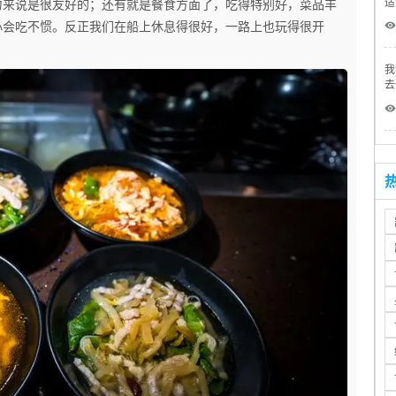
适
力来说是很友好的；还有就是餐食方面了，吃得特别好，菜品丰
吗
 
心会吃不惯。反正我们在船上休息得很好，一路上也玩得很开
我
去
到
 