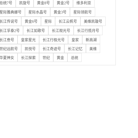
总统7号
凯旋号
黄金8号
黄金2号
维多利亚
星际雅典娜号
星际水晶号
黄金3号
星际领航号
长江传说号
黄金6号
星际
长江云帆号
美维凯璇号
长江孚泰2号
长江如歌号
长江观光号
长江行揽月号
长江叁号
皇家星光
长江行极光号
皇家
新高湖
世纪远航号
凯悦号
长江奇迹号
长江记忆
美维
华夏神女
长江探索
世纪
黄金
总统