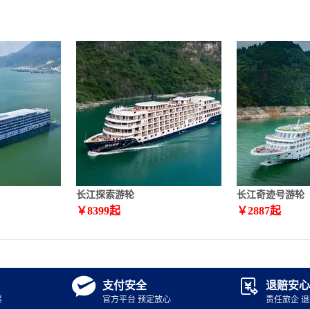
长江探索游轮
长江奇迹号游轮
￥
8399
起
￥
2887
起


支付安全
退赔安心
票
官方平台 预定放心
责任旅企 