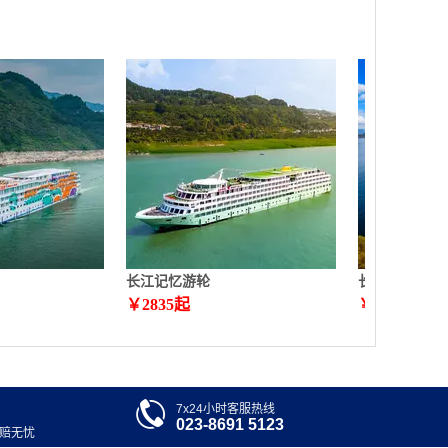
长江记忆游轮
长江行极光游
￥
2835
起
￥
4399
起

7x24小时客服热线
023-8691 5123
退赔无忧