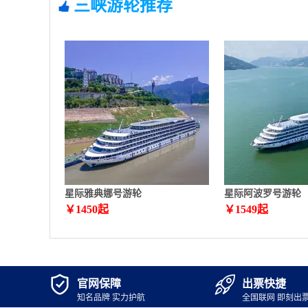
三峡游轮推荐
星际雅典娜号游轮
星际阿波罗号游轮
￥
1450
起
￥
1549
起


官网保障
出票快捷
知名品牌 实力护航
全国联网 即刻出