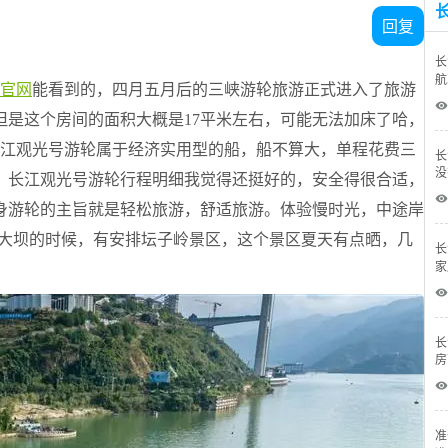
回复
长
航
官网
能看到的，四月五月后的三峡游轮旅游正式进入了旅游
 
，但是这个房间的面积大概是17平米左右，可能无法加床了哈，
。长江观光号游轮属于经济实用型的船，船不算大，单程花费三
长
没
。长江观光号游轮行程明细我觉得还挺好的，安全得很合适，
 
身游轮的主旨就是轻松旅游，舒适旅游。体验慢时光，中途岸
峡大坝的时候，有安排坛子岭景区，这个景区夏天有点晒，几
长
家
 
长
房
 
准