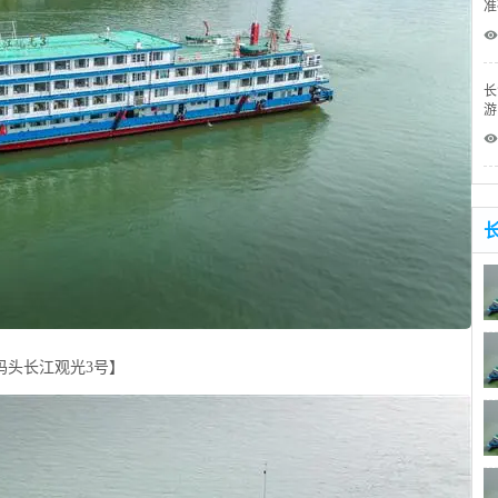
准
 
长
游
 
码头长江观光3号】