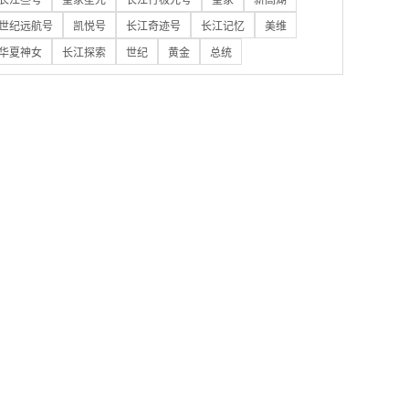
世纪远航号
凯悦号
长江奇迹号
长江记忆
美维
华夏神女
长江探索
世纪
黄金
总统