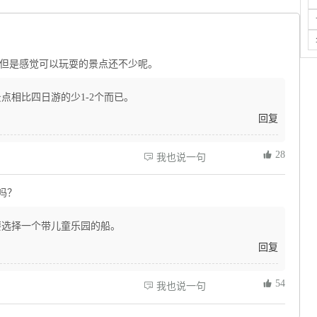
但是感觉可以玩耍的景点还不少呢。
点相比四日游的少1-2个而已。
回复
 28
 我也说一句
吗？
要选择一个带儿童乐园的船。
回复
 54
 我也说一句