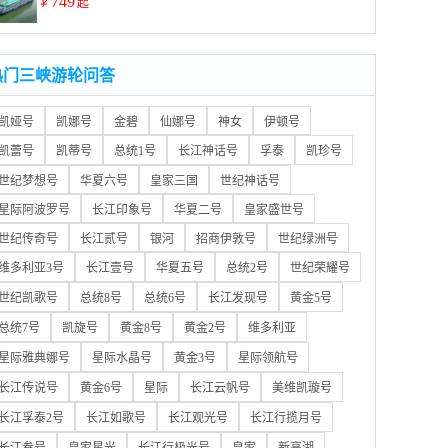
749
￥
起
热门三峡游轮问答
凯娅号
凯娜号
金碧
仙娜号
神女
伊顿号
凯蕾号
凯蒂号
总统1号
长江神话号
孚泰
凯珍号
世纪梦想号
华夏六号
皇家三国
世纪神话号
星际阿波罗号
长江印象号
华夏二号
皇家盛世号
世纪传奇号
长江贰号
银河
招商伊敦号
世纪绿洲号
维多利亚3号
长江壹号
华夏五号
总统2号
世纪荣耀号
世纪凯歌号
总统8号
总统6号
长江发现号
黄金5号
总统7号
凯旋号
黄金8号
黄金2号
维多利亚
星际雅典娜号
星际水晶号
黄金3号
星际领航号
长江传说号
黄金6号
星际
长江云帆号
美维凯璇号
长江孚泰2号
长江如歌号
长江观光号
长江行揽月号
长江叁号
皇家星光
长江行极光号
皇家
新高湖