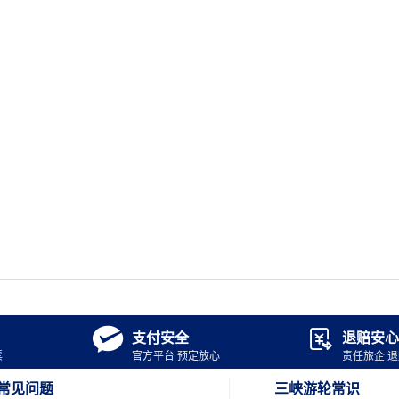


支付安全
退赔安心
票
官方平台 预定放心
责任旅企 
常见问题
三峡游轮常识