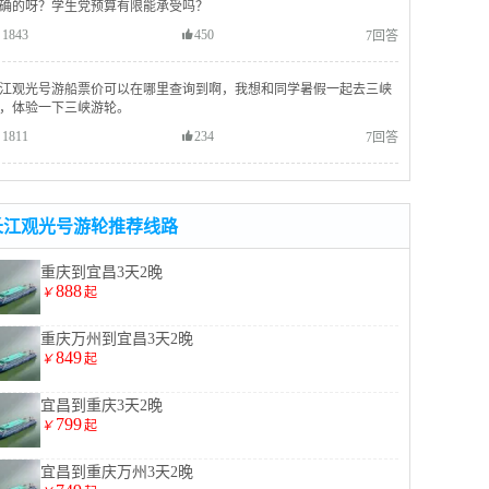
确的呀？学生党预算有限能承受吗？
1843
450
7回答
江观光号游船票价可以在哪里查询到啊，我想和同学暑假一起去三峡
，体验一下三峡游轮。
1811
234
7回答
长江观光号游轮推荐线路
重庆到宜昌3天2晚
888
￥
起
重庆万州到宜昌3天2晚
849
￥
起
宜昌到重庆3天2晚
799
￥
起
宜昌到重庆万州3天2晚