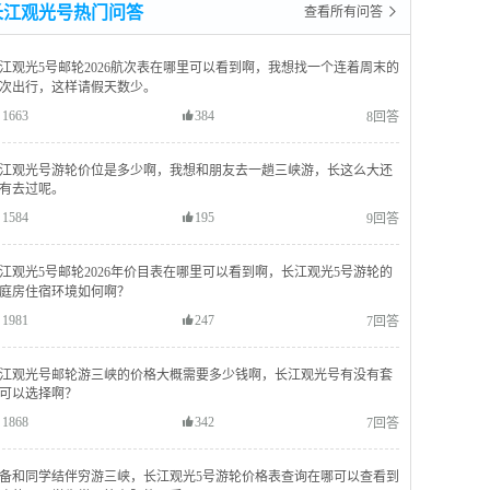
长江观光号热门问答
查看所有问答 
江观光5号邮轮2026航次表在哪里可以看到啊，我想找一个连着周末的
次出行，这样请假天数少。
1663
384
8回答
江观光号游轮价位是多少啊，我想和朋友去一趟三峡游，长这么大还
有去过呢。
1584
195
9回答
江观光5号邮轮2026年价目表在哪里可以看到啊，长江观光5号游轮的
庭房住宿环境如何啊？
1981
247
7回答
江观光号邮轮游三峡的价格大概需要多少钱啊，长江观光号有没有套
可以选择啊？
1868
342
7回答
备和同学结伴穷游三峡，长江观光5号游轮价格表查询在哪可以查看到