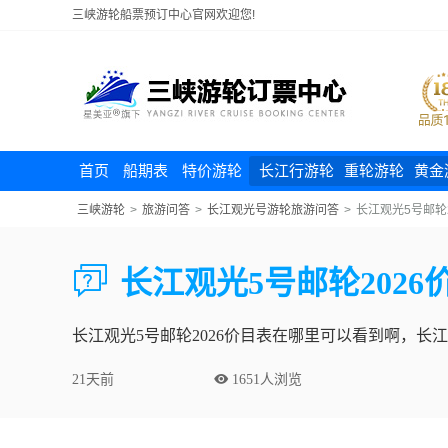
三峡游轮船票预订中心官网欢迎您!
首页
船期表
特价游轮
长江行游轮
重轮游轮
黄金
三峡游轮
>
旅游问答
>
长江观光号游轮旅游问答
>
长江观光5号邮轮

长江观光5号邮轮2026
长江观光5号邮轮2026价目表在哪里可以看到啊，长
21天前
 1651人浏览