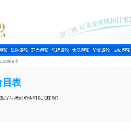
游轮
星际游轮
楚天游轮
总统游轮
长航游轮
华夏游轮
世纪游轮
2026价目表
价目表
江观光号标间能否可以加床啊？