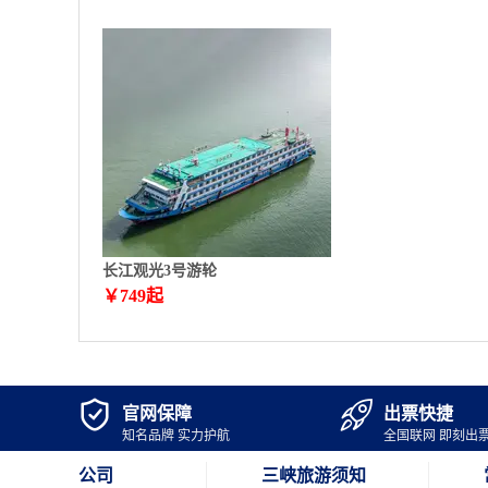
长江观光3号游轮
￥
749
起


官网保障
出票快捷
知名品牌 实力护航
全国联网 即刻出
公司
三峡旅游须知