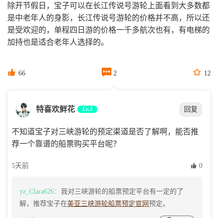
除开节假日，宝子可以在长江传说号游轮上面看到大多数都
是中老年人的身影，长江传说号游轮的价格并不高，所以还
是受欢迎的，单程四日游的价格一千多航次也有，有电梯的
加持也是适合老年人选择的。



66
2
12
特喜欢鲜花
Lv.3
回复
不知道宝子对三峡游轮的预定渠道是否了解啊，能否推
荐一个靠谱的船票购买平台呢？
5天前
 0
yz_Clara626：
我对三峡游轮的船票预定平台有一定的了
解，推荐宝子在
美亚三峡游轮船票预定官网
预定。