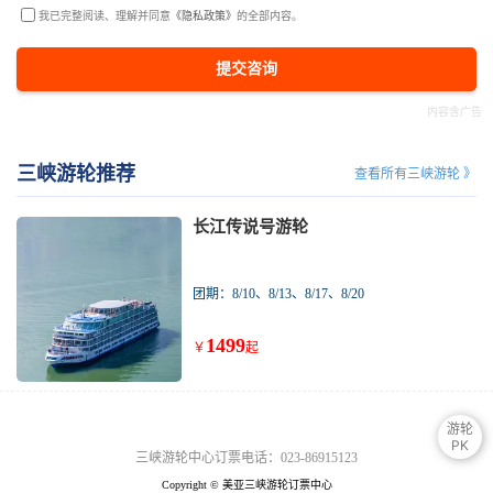
我已完整阅读、理解并同意
《隐私政策》
的全部内容。
提交咨询
三峡游轮推荐
查看所有三峡游轮 》
长江传说号游轮
团期：8/10、8/13、8/17、8/20
1499
￥
起
游轮
PK
三峡游轮中心订票电话：023-86915123
Copyright © 美亚三峡游轮订票中心