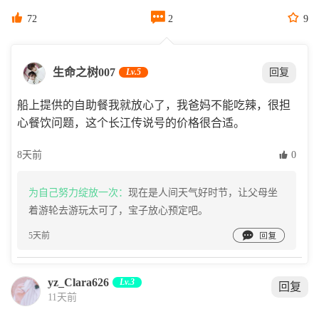



72
2
9
生命之树007
Lv.5
回复
船上提供的自助餐我就放心了，我爸妈不能吃辣，很担
心餐饮问题，这个长江传说号的价格很合适。
8天前
 0
为自己努力绽放一次：
现在是人间天气好时节，让父母坐
着游轮去游玩太可了，宝子放心预定吧。

5天前
yz_Clara626
Lv.3
回复
11天前