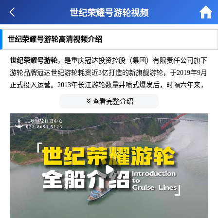


世纪荣耀号游轮视频
世纪荣耀号游轮高清视频介绍
世纪荣耀号游轮
，是重庆冠达投资控股（集团）有限责任公司旗下
游轮品牌冠达世纪游轮耗资近3亿打造的新旗舰游轮，于2019年9月
正式投入运营。2013年长江游轮数量井喷式爆发后，时隔六年来，
世纪荣耀成为万里长江迎来的首艘游轮。

查看完整介绍
世纪荣耀长149.98米，总吨位1.5万吨，载客量达650人，上千平米
超大阳光甲板，带您360°无障碍观景，增设荣耀套房、家庭套房、
内舱房等多种智能型客房。
该游轮聘用国内外一线游轮设计公司担任设计指导，邀请荷兰设计
公司Studio-L操刀游轮室内设计，在功能上既保留了世纪游轮白金
系列的科技优势，装饰设计上又创新突破，追求游客沉浸式体验为
核心变革，再次引领长江游轮提档升级。