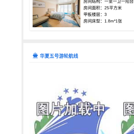
房间结构：一室一卫一阳台
房间面积：25平方米
甲板楼层：3
房间床型：1.8m*1张

华夏五号游轮航线