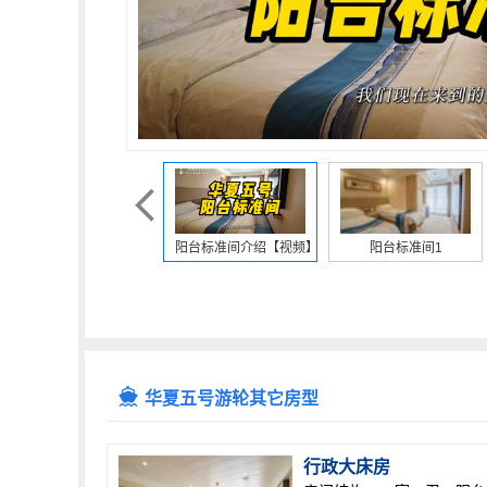

阳台标准间介绍【视频】
阳台标准间1

华夏五号游轮其它房型
行政大床房