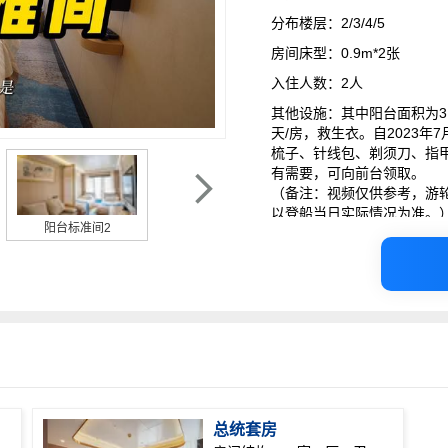
分布楼层：2/3/4/5
房间床型：0.9m*2张
入住人数：2人
其他设施：其中阳台面积为3
天/房，救生衣。自2023
梳子、针线包、剃须刀、指
有需要，可向前台领取。

（备注：视频仅供参考，游
以登船当日实际情况为准。
阳台标准间2
总统套房