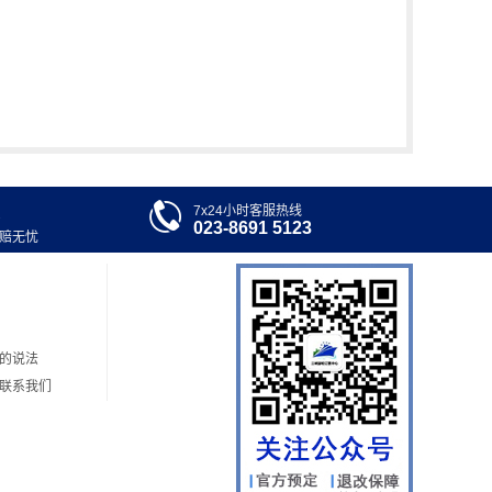

7x24小时客服热线
023-8691 5123
退赔无忧
的说法
何联系我们