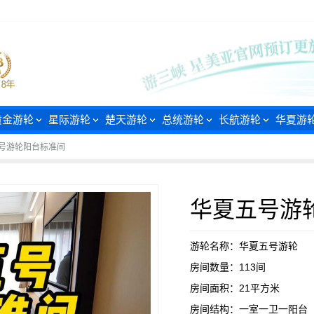
黄金游轮
星际游轮
楚天游轮
总统游轮
长航游轮
华夏游
号游轮阳台标准间
华夏五号游
游轮名称：
华夏五号游轮
房间数量：113间
房间面积：21平方米
房间结构：一室一卫一阳台