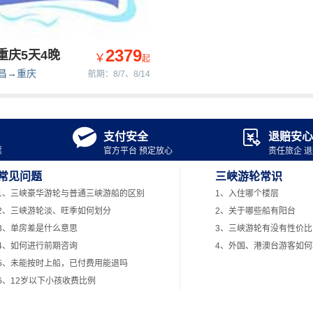
2379
重庆5天4晚
￥
起
昌→重庆
航期：8/7、8/14


支付安全
退赔安心
票
官方平台 预定放心
责任旅企 
常见问题
三峡游轮常识
1、三峡豪华游轮与普通三峡游船的区别
1、入住哪个楼层
2、三峡游轮淡、旺季如何划分
2、关于哪些船有阳台
3、单房差是什么意思
3、三峡游轮有没有性价比
4、如何进行前期咨询
4、外国、港澳台游客如
5、未能按时上船，已付费用能退吗
6、12岁以下小孩收费比例