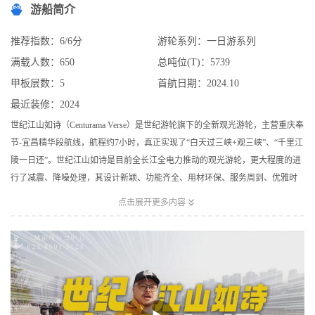
游船简介
推荐指数：6/6分
游轮系列：一日游系列
满载人数：650
总吨位(T)：5739
甲板层数：5
首航日期：2024.10
最近装修：2024
世纪江山如诗（Centurama Verse）是世纪游轮旗下的全新观光游轮，主营重庆奉
节-宜昌精华段航线，航程约7小时，真正实现了“白天过三峡+观三峡”、“千里江
陵一日还”。世纪江山如诗是目前全长江全电力推动的观光游轮，更大程度的进
行了减震、降噪处理，其设计新颖、功能齐全、用材环保、服务周到、优雅时
尚，以度假游轮建造标准，集餐饮、娱乐、文化、休闲为一体，多维度提升游

点击展开更多内容
客短途观光的游览体验，是商务客人游览三峡的不二之选。