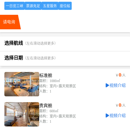
一日览三峡
票源充足
五星服务
座位船
请电询
选择航线
（左右滑动选择更多）
选择日期
（左右滑动选择更多）
0
标准舱
￥
/人
面积：1000㎡
视频介绍
结构：室内+露天观景区
人数：1
0
贵宾舱
￥
/人
面积：600㎡
视频介绍
结构：室内+露天观景区
人数：1