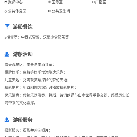
摄影中心
医务室
广播室
公共休息区
公共卫生间
游船餐饮
2楼餐厅：中西式套餐、汉堡小食奶茶等
游船活动
露天观景区：美景与美酒共享；
棋牌娱乐：麻将等娱乐增添旅途乐趣；
儿童天地：充满欢笑与探险的梦幻天地；
精彩影片：如诗剧院为您定时播放精彩影片；
民乐演奏：传统乐器演奏、舞蹈、诗词朗诵与山水世界重叠交织，感受历史长
河带来的文化震撼。
游船服务
摄影服务：摄影并冲洗照片；