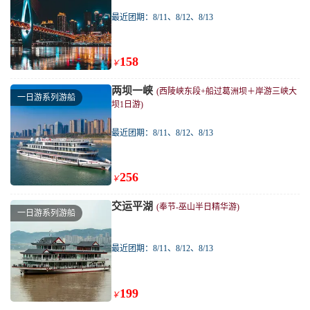
最近团期：8/11、8/12、8/13
158
￥
两坝一峡
(西陵峡东段+船过葛洲坝＋岸游三峡大
一日游系列游船
坝1日游)
最近团期：8/11、8/12、8/13
256
￥
交运平湖
(奉节-巫山半日精华游)
一日游系列游船
最近团期：8/11、8/12、8/13
199
￥