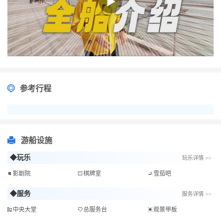
参考行程
游船设施
◆玩乐
玩乐详情 >>
影剧院
棋牌室
雪茄吧
◆服务
服务详情 >>
中央大堂
总服务台
观景甲板