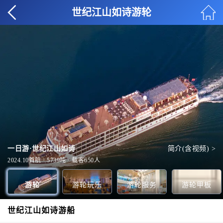
世纪江山如诗游轮
一日游·世纪江山如诗
简介(含视频) >
如诗剧院
中央大堂
-1F-底舱
全部玩乐 >
全部服务 >
全部甲板 >
2024.10首航 · 5739吨 · 载客650人
游轮
游轮玩乐
游轮服务
游轮甲板
世纪江山如诗游船