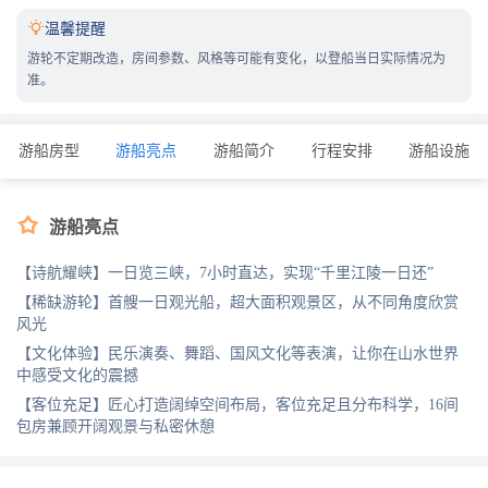

温馨提醒
游轮不定期改造，房间参数、风格等可能有变化，以登船当日实际情况为
准。
游船房型
游船亮点
游船简介
行程安排
游船设施

游船亮点
【诗航耀峡】一日览三峡，7小时直达，实现“千里江陵一日还”
【稀缺游轮】首艘一日观光船，超大面积观景区，从不同角度欣赏
风光
【文化体验】民乐演奏、舞蹈、国风文化等表演，让你在山水世界
中感受文化的震撼
【客位充足】匠心打造阔绰空间布局，客位充足且分布科学，16间
包房兼顾开阔观景与私密休憩