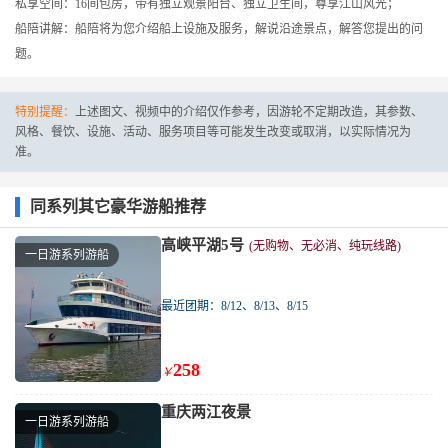
私享空间：16间包房，带有独立观景阳台、独立卫生间，尊享江山风光；
船陪讲解：船陪将为您介绍船上设施及服务，解说沿途景点，解答您提出的问
题。
特别提醒：
上述图文、视频中的介绍仅作参考，因游轮不定期改造，其参数、
风格、餐饮、设施、活动、服务项目等可能发生改变或取消，以实际情况为
准。
同系列其它豪华游船推荐
高峡平湖5号
(无购物、无必消、纯玩线路)
一日游系列游船
最近团期：8/12、8/13、8/15
258
￥
重庆两江夜景
一日游系列游船