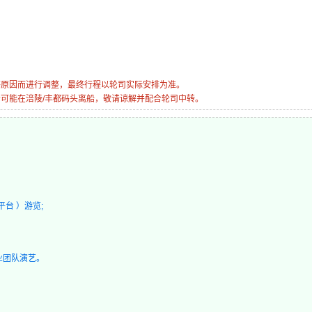
等原因而进行调整，最终行程以轮司实际安排为准。
轮可能在涪陵/丰都码头离船，敬请谅解并配合轮司中转。
台 ）游览;
业团队演艺。