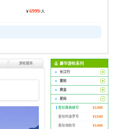
6999
￥
/人
豪华游轮系列
游轮服务
长江行
重轮
黄金
星际
星际雅典娜号
¥
1499
星际阿波罗号
¥
1549
星际领航号
¥
1496