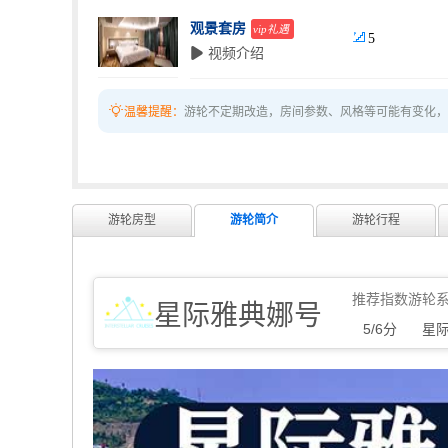
观景套房
vip礼遇

5
 视频介绍

温馨提醒：
游轮不定期改造，房间参数、风格等可能有变化，
游轮房型
游轮简介
游轮行程
推荐指数
游轮
星际雅典娜号
5/6分
星