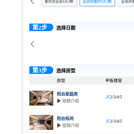

重庆到宜昌4天3晚
宜昌到重庆4天3晚
宜昌到重
第2步
选择日期

第3步
选择房型
房型
甲板楼层
阳台家庭房

2/3/4/5
 视频介绍
阳台标间

2/3/4/5
 视频介绍