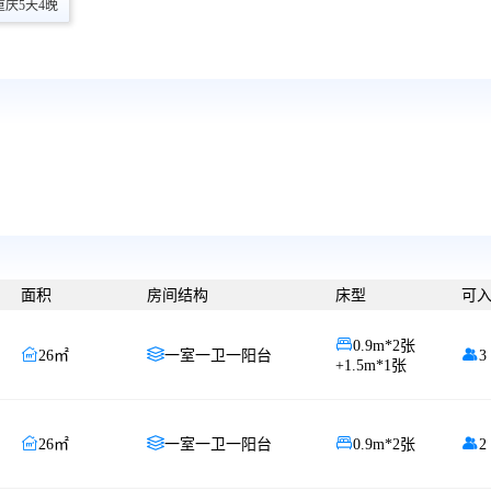
庆5天4晚
面积
房间结构
床型
可

0.9m*2张



26㎡
一室一卫一阳台
3
+1.5m*1张




26㎡
一室一卫一阳台
0.9m*2张
2