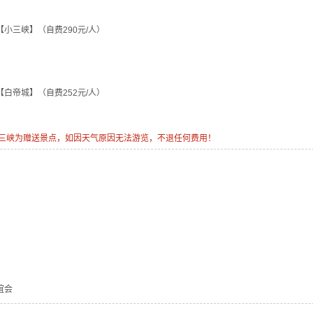
览【小三峡】（自费290元/人）
览【白帝城】（自费252元/人）
小三峡为赠送景点，如因天气原因无法游览，不退任何费用！
谊会