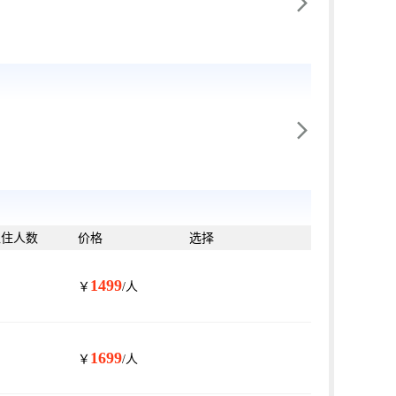


入住人数
价格
选择
1499
￥
/人
1699
￥
/人