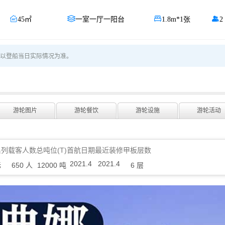




45㎡
一室一厅一阳台
1.8m*1张
2
以登船当日实际情况为准。
游轮图片
游轮餐饮
游轮设施
游轮活动
系列
载客人数
总吨位(T)
首航日期
最近装修
甲板层数
2021.4
2021.4
际
650 人
12000 吨
6 层