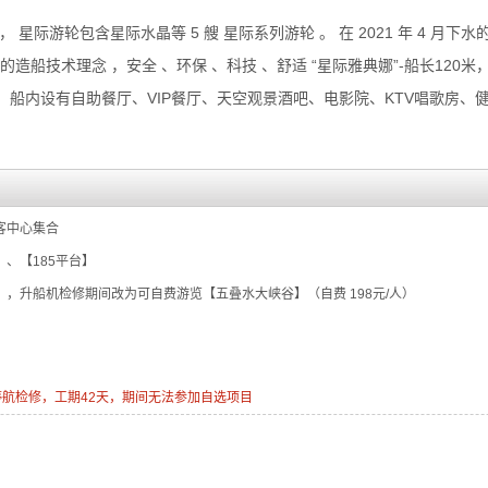
际游轮包含星际水晶等 5 艘 星际系列游轮 。 在 2021 年 4 月下水的“ 
的造船技术理念 ，安全 、环保 、科技 、舒适 “星际雅典娜”-船长120米，
梯，船内设有自助餐厅、VIP餐厅、天空观景酒吧、电影院、KTV唱歌房、
游客中心集合
岭】、【185平台】
），升船机检修期间改为可自费游览【五叠水大峡谷】（自费 198元/人）
开始停航检修，工期42天，期间无法参加自选项目