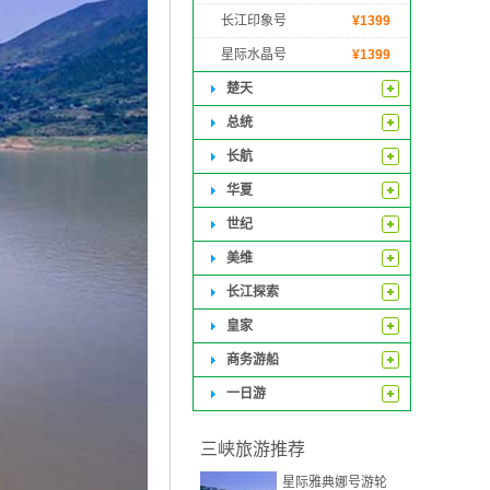
长江印象号
¥
1399
星际水晶号
¥
1399
楚天
总统
长航
华夏
世纪
美维
长江探索
皇家
商务游船
一日游
三峡旅游推荐
星际雅典娜号游轮