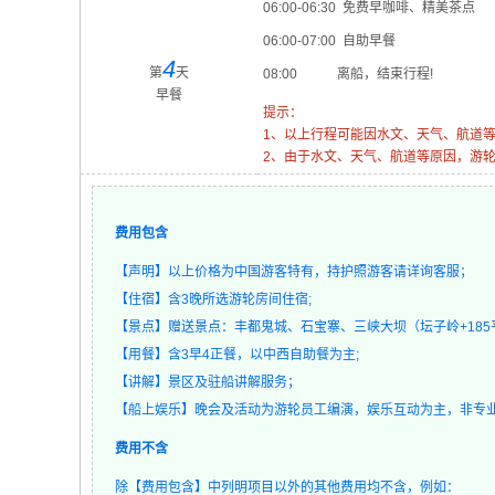
06:00-06:30 免费早咖啡、精美茶点
06:00-07:00 自助早餐
4
第
天
08:00 离船，结束行程!
早餐
提示：
1、以上行程可能因水文、天气、航道
2、由于水文、天气、航道等原因，游
费用包含
【声明】以上价格为中国游客特有，持护照游客请详询客服；
【住宿】含3晚所选游轮房间住宿;
【景点】赠送景点：丰都鬼城、石宝寨、三峡大坝（坛子岭+185平
【用餐】含3早4正餐，以中西自助餐为主;
【讲解】景区及驻船讲解服务；
【船上娱乐】晚会及活动为游轮员工编演，娱乐互动为主，非专
费用不含
除【费用包含】中列明项目以外的其他费用均不含，例如：