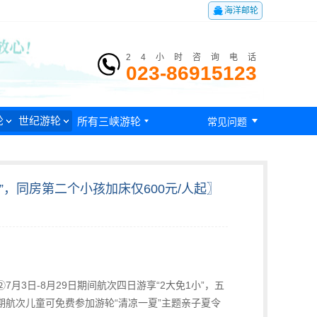

海洋邮轮
24小时咨询电话
023-86915123

轮
世纪游轮
所有三峡游轮

常见问题
小”，同房第二个小孩加床仅600元/人起〗
7月3日-8月29日期间航次四日游享“2大免1小”，五
暑期航次儿童可免费参加游轮“清凉一夏”主题亲子夏令