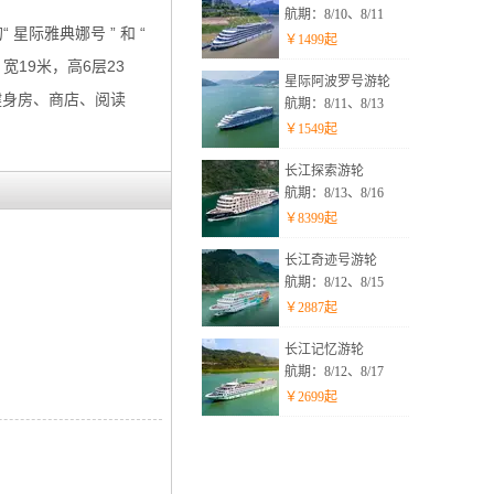
航期：8/10、8/11
星际雅典娜号 ” 和 “
￥
1499
起
宽19米，高6层23
星际阿波罗号游轮
健身房、商店、阅读
航期：8/11、8/13
￥
1549
起
长江探索游轮
航期：8/13、8/16
￥
8399
起
长江奇迹号游轮
航期：8/12、8/15
￥
2887
起
长江记忆游轮
航期：8/12、8/17
￥
2699
起