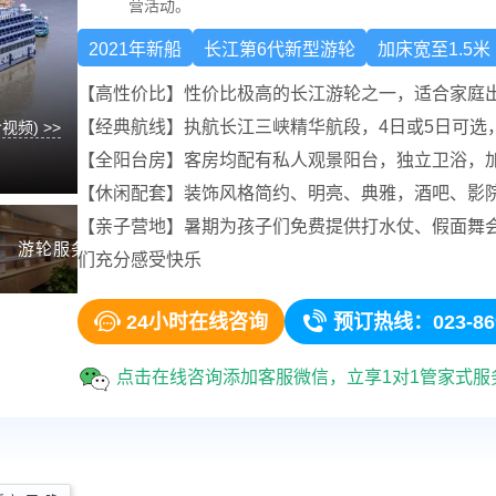
营活动。
2021年新船
长江第6代新型游轮
加床宽至1.5米
【高性价比】性价比极高的长江游轮之一，适合家庭
【经典航线】执航长江三峡精华航段，4日或5日可选
视频) >>
VIP餐厅
全部美
【全阳台房】客房均配有私人观景阳台，独立卫浴，
中西荟萃的菜肴，地道的重庆美食。
【休闲配套】装饰风格简约、明亮、典雅，酒吧、影院
【亲子营地】暑期为孩子们免费提供打水仗、假面舞
游轮服务
游轮甲板
查看更多 》
们充分感受快乐


24小时在线咨询
预订热线：023-869
点击在线咨询添加客服微信，立享1对1管家式