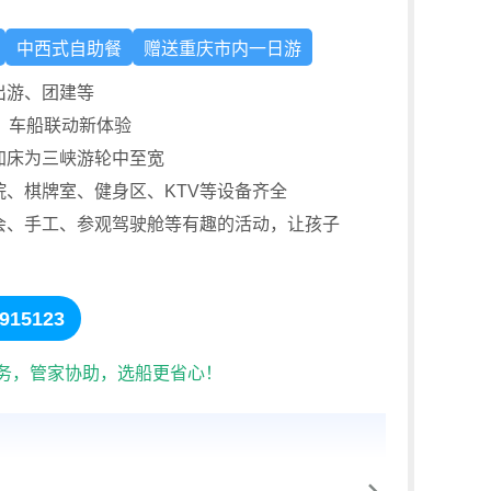
中西式自助餐
赠送重庆市内一日游
出游、团建等
KTV
，车船联动新体验
食 >>
全部玩乐 
加床为三峡游轮中至宽
KTV有3小1大；总共4间；
、棋牌室、健身区、KTV等设备齐全
会、手工、参观驾驶舱等有趣的活动，让孩子
15123
服务，管家协助，选船更省心！