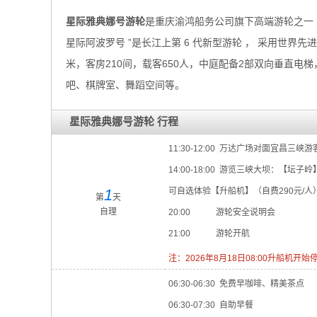
星际雅典娜号游轮
是重庆渝鸿船务公司旗下高端游轮之一 ， 星
星际阿波罗号 ”是长江上第 6 代新型游轮 ， 采用世界先进
米，客房210间，载客650人，中庭配备2部双向垂直电
吧、棋牌室、舞蹈空间等。
星际雅典娜号游轮 行程
11:30-12:00 万达广场对面宜昌三峡
14:00-18:00 游览三峡大坝：【坛子
1
可自选体验【升船机】（自费290元/人
第
天
自理
20:00 游轮安全说明会
21:00 游轮开航
注：2026年8月18日08:00升船机
06:30-06:30 免费早咖啡、精美茶点
06:30-07:30 自助早餐