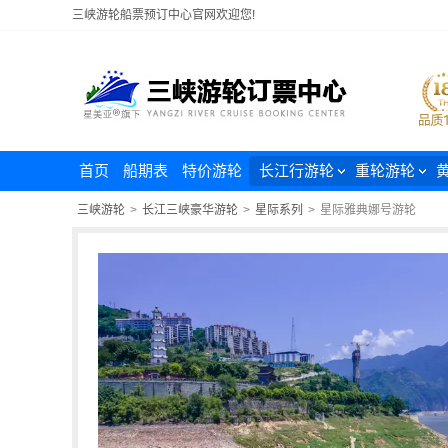
三峡游轮船票预订中心官网欢迎您!
首页
船期表
特价游轮
长江行游轮
重轮游轮
三峡游轮
>
长江三峡豪华游轮
>
星际系列
>
星际雅典娜号游轮