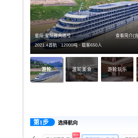
星际·星际雅典娜号
查看简介(含
2021.4首航 · 12000吨 · 载客650人
游轮
游轮美食
游轮玩乐
第1步
选择航向
特价