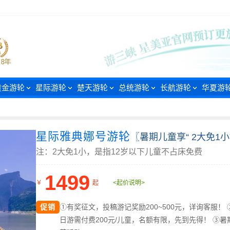
黄金游轮
星际游轮
楚天游轮
总统游轮
长航游轮
华夏游
星际雅典娜号游轮
〖暑期儿童享“ 2大免1
注：2大免1小，是指12岁以下儿童不占床免费
1499
￥
起
<起价说明>
促销
①有奖征文，投稿游记奖励200~500元，详询客服！ ②
日游需付费200元/儿童，名额有限，先到先得！ ③