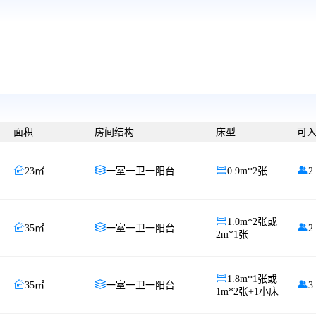
面积
房间结构
床型
可




23㎡
一室一卫一阳台
0.9m*2张
2

1.0m*2张或



35㎡
一室一卫一阳台
2
2m*1张

1.8m*1张或



35㎡
一室一卫一阳台
3
1m*2张+1小床