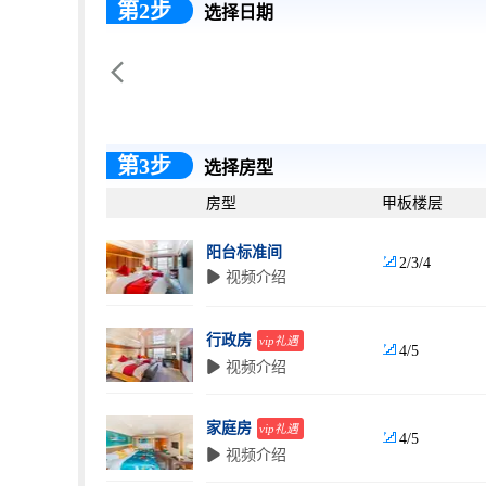
第2步
选择日期

第3步
选择房型
房型
甲板楼层
阳台标准间

2/3/4
 视频介绍
行政房
vip礼遇

4/5
 视频介绍
家庭房
vip礼遇

4/5
 视频介绍