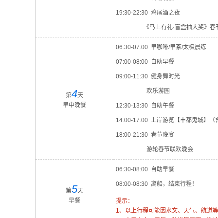
19:30-22:30 鸡尾酒之夜
《马上有礼·盲盒抽大奖》春
06:30-07:00 早咖啡/早茶/太极晨练
07:00-08:00 自助早餐
09:00-11:30 健身舞时光
4
欢乐游园
第
天
早中晚餐
12:30-13:30 自助午餐
14:00-17:00 上岸游览【丰都鬼城】
18:00-21:30 春节晚宴
游轮春节联欢晚会
06:30-08:00 自助早餐
08:00-08:30 离船，结束行程！
5
第
天
早餐
提示：
1、以上行程可能因水文、天气、航道