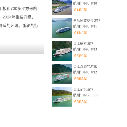
航期：8/8、8/10
板和700多平方米的
￥
1450
起
2024年重装升级，
星际阿波罗号游轮
舒适的环境。游轮的行
航期：8/8、8/11
￥
1549
起
长江探索游轮
航期：8/9、8/13
￥
8399
起
长江奇迹号游轮
航期：8/8、8/12
￥
2887
起
长江记忆游轮
航期：8/12、8/17
￥
2835
起