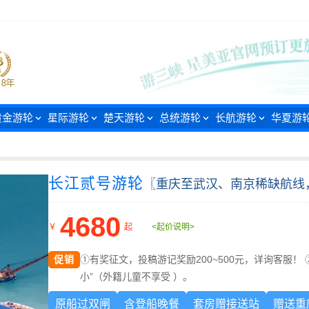
黄金游轮
星际游轮
楚天游轮
总统游轮
长航游轮
华夏游
长江贰号游轮
〖重庆至武汉、南京稀缺航线，
4680
￥
起
<起价说明>
促销
①有奖征文，投稿游记奖励200~500元，详询客服！ 
小”（外籍儿童不享受 ）。
原船过双闸
含登船晚餐
套房赠接送站
赠送重