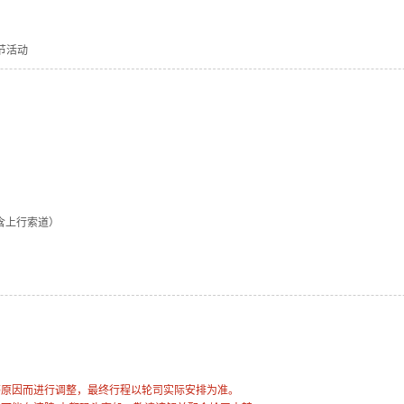
节活动
（含上行索道）
等原因而进行调整，最终行程以轮司实际安排为准。