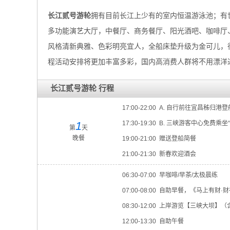
长江贰号游轮
拥有目前长江上少有的室内恒温游泳池；有
多功能演艺大厅，中餐厅、商务餐厅、阳光酒吧、咖啡厅、
风格清新典雅、色彩明亮宜人，全船床垫升级为金可儿，
程活动安排将更加丰富多彩，国内高消费人群将不用漂洋
长江贰号游轮 行程
17:00-22:00 A. 自行前往宜昌秭归港
1
17:30-19:30 B. 三峡游客中心免
第
天
晚餐
19:00-21:00 赠送登船简餐
21:00-21:30 新春欢迎酒会
06:30-07:00 早咖啡/早茶/太极晨练
07:00-08:00 自助早餐，《马上有
08:30-12:00 上岸游览【三峡大坝
12:00-13:30 自助午餐