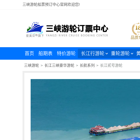
三峡游轮船票预订中心官网欢迎您!
首页
船期表
特价游轮
长江行游轮
重轮游轮
三峡游轮
>
长江三峡豪华游轮
>
长航系列
>
长江贰号游轮