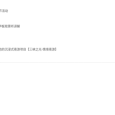
春节活动
峰，甲板观景听讲解
巫山当地的沉浸式夜游项目【三峡之光-情境夜游】