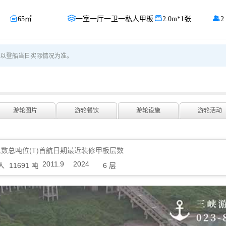




65㎡
一室一厅一卫一私人甲板
2.0m*1张
2
以登船当日实际情况为准。
游轮图片
游轮餐饮
游轮设施
游轮活动
人数
总吨位(T)
首航日期
最近装修
甲板层数
2011.9
2024
 人
11691 吨
6 层