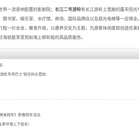
世界一流音响配置的影剧院；
长江二号游轮
有长江游轮上宽敞的露天阳光甲
图书室、娱乐室、水疗馆、商场、国际品牌店以及观光电梯等一应俱全。
行程一价全含，餐食升级，以康养文化为主题，为游客休闲度假创造优美
过海就能享受到如海上邮轮般的高品质服务。
登船
费乘坐“游轮专用巴士”前往码头登船
财·财神来拜年》新春拜年活动
】（含茅坪港上下缆车）