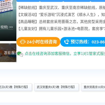
【稀缺航线】重庆至武汉、重庆至南京稀缺航线，原
【文娱活动】“爱乐游轮”沉浸式演艺《顺水人生》，
【高品睡眠】总统套房采用蔷薇之恋，其他房型采用
皇朝餐厅（主餐厅）
全部美
视频) >>
【儿童友好】拥有儿童乐园+游泳池+电影院，套房享“
位于二楼餐厅，餐厅面积约590㎡，可同时容纳320人用餐
贵典雅，面积宽敞，双圆弧造型的自助餐台为八方游客自
餐提供方便


24小时在线咨询
预订热线：023-869
游轮服务
游轮甲板
查看更多 》
点击在线咨询添加客服微信，立享1对1管家式
武汉6天5晚【特殊行程】
武汉到重庆6天5晚【特殊行程】
重庆到南京10天