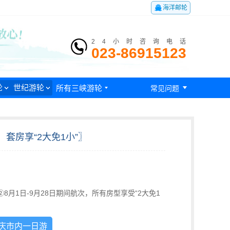

海洋邮轮
24小时咨询电话
023-86915123

轮
世纪游轮
所有三峡游轮

常见问题
套房享“2大免1小”〗
②8月1日-9月28日期间航次，所有房型享受“2大免1
庆市内一日游