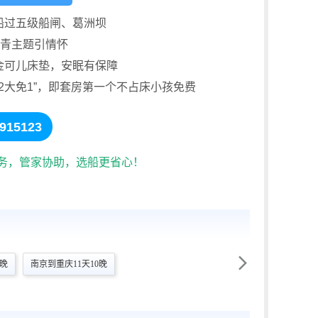
船过五级船闸、葛洲坝
知青主题引情怀
金可儿床垫，安眠有保障
食 >>
休闲茶社
全部玩乐 
2大免1”，即套房第一个不占床小孩免费
。 高
助取
一茶一世界，在“水上茶社”，沉醉于三峡的茶香之中。
15123
服务，管家协助，选船更省心！

9晚
南京到重庆11天10晚