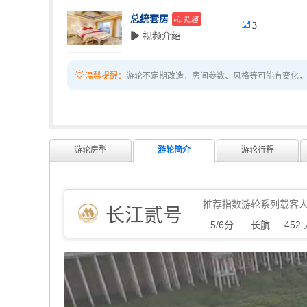
总统套房
vip礼遇

3
 视频介绍

温馨提醒：
游轮不定期改造，房间参数、风格等可能有变化，
游轮房型
游轮简介
游轮行程
推荐指数
游轮系列
载客
长江贰号
5/6分
长航
452