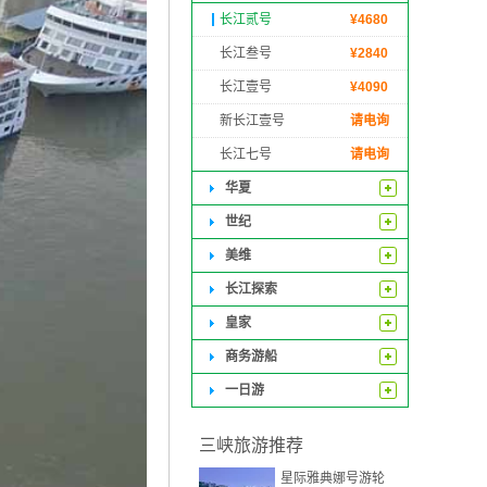
长江贰号
¥
4680
长江叁号
¥
2840
长江壹号
¥
4090
新长江壹号
请电询
长江七号
请电询
华夏
世纪
美维
长江探索
皇家
商务游船
一日游
三峡旅游推荐
星际雅典娜号游轮