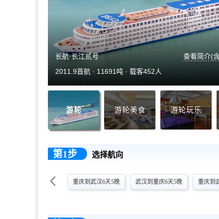
长航·长江贰号
查看简介(含
2011.9首航 · 11691吨 · 载客452人
游轮
游轮美食
游轮玩乐
第1步
选择航向

重庆到武汉6天5晚
武汉到重庆6天5晚
重庆到