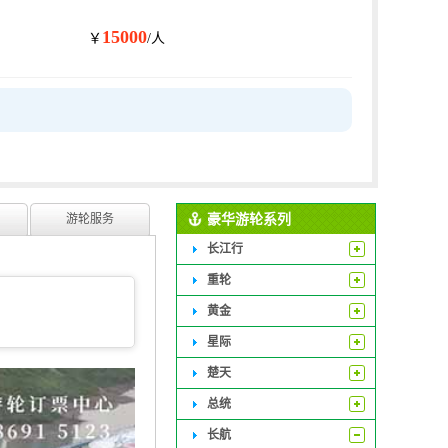
15000
￥
/人
豪华游轮系列
游轮服务
长江行
重轮
黄金
星际
楚天
总统
长航