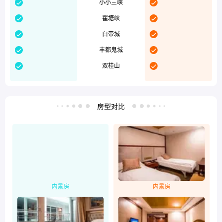


小小三峡


瞿塘峡


白帝城


丰都鬼城


双桂山
房型对比


内景房
内景房