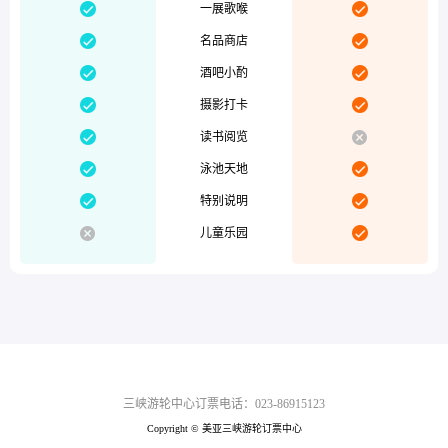


一展歌喉


名品商店


酒吧小酌


摄影打卡


读书阅览


泳池天地


特别说明


儿童乐园
三峡游轮中心订票电话：023-86915123
Copyright © 美亚三峡游轮订票中心