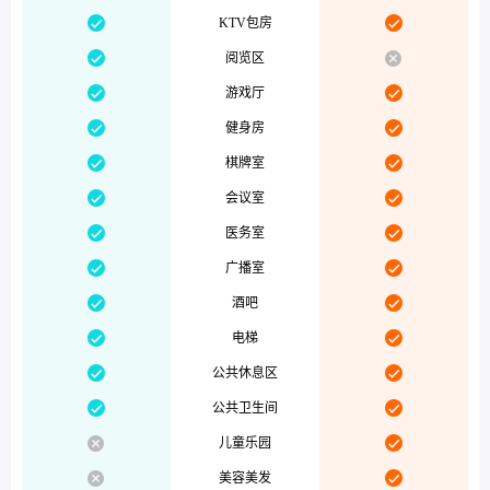


KTV包房


阅览区


游戏厅


健身房


棋牌室


会议室


医务室


广播室


酒吧


电梯


公共休息区


公共卫生间


儿童乐园


美容美发