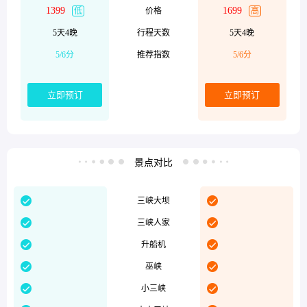
1399
1699
低
价格
高
5天4晚
行程天数
5天4晚
5/6分
推荐指数
5/6分
立即预订
立即预订
景点对比




三峡大坝


三峡人家


升船机


巫峡


小三峡