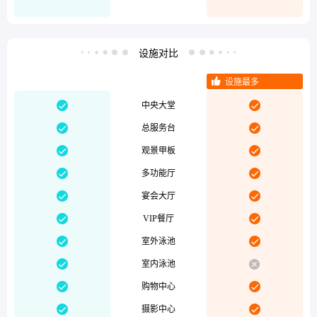
设施对比



设施最多


中央大堂


总服务台


观景甲板


多功能厅


宴会大厅


VIP餐厅


室外泳池


室内泳池


购物中心


摄影中心