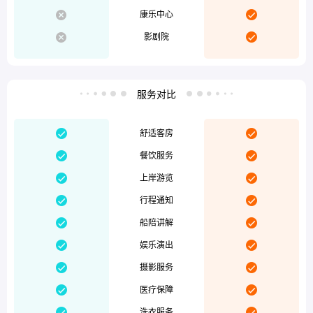


康乐中心


影剧院
服务对比




舒适客房


餐饮服务


上岸游览


行程通知


船陪讲解


娱乐演出


摄影服务


医疗保障


洗衣服务