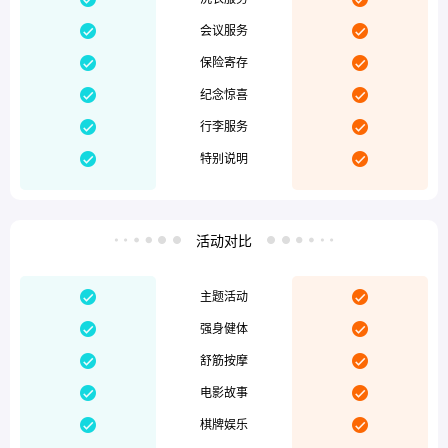


会议服务


保险寄存


纪念惊喜


行李服务


特别说明
活动对比




主题活动


强身健体


舒筋按摩


电影故事


棋牌娱乐