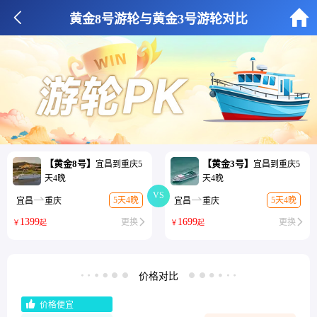


黄金8号游轮与黄金3号游轮对比
【黄金8号】
【黄金3号】
宜昌到重庆5
宜昌到重庆5
天4晚
天4晚
VS


5天4晚
5天4晚
宜昌
重庆
宜昌
重庆
1399
1699
更换

更换

￥
起
￥
起
价格对比



价格便宜