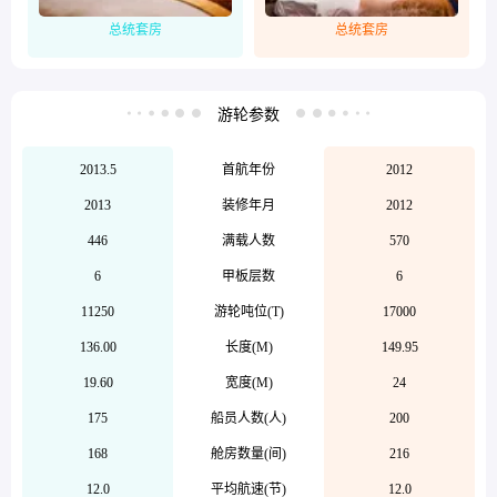
总统套房
总统套房
游轮参数


2013.5
首航年份
2012
2013
装修年月
2012
446
满载人数
570
6
甲板层数
6
11250
游轮吨位(T)
17000
136.00
长度(M)
149.95
19.60
宽度(M)
24
175
船员人数(人)
200
168
舱房数量(间)
216
12.0
平均航速(节)
12.0