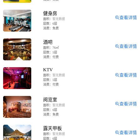
健身房
查看详情
面积：
暂无数据
层数：6层
消费：免费
酒吧
查看详情
面积：76㎡
层数：5层
消费：付费
KTV
查看详情
面积：
暂无数据
层数：5层
消费：付费
阅览室
查看详情
面积：
暂无数据
层数：6层
消费：免费
露天甲板
查看详情
面积：
暂无数据
层数：6层