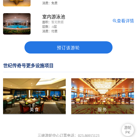
消费：免费
室内游泳池
查看详情
面积：
暂无数据
层数：-1层
消费：付费
预订该游轮
世纪传奇号更多设施项目
美食
服务
游轮
PK
三峡游轮中心订票电话：023-86915123