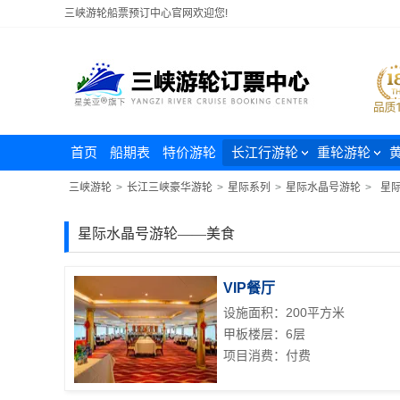
三峡游轮船票预订中心官网欢迎您!
首页
船期表
特价游轮
长江行游轮
重轮游轮
三峡游轮
>
长江三峡豪华游轮
>
星际系列
>
星际水晶号游轮
>
星
星际水晶号游轮——美食
VIP餐厅
设施面积：200平方米
甲板楼层：6层
项目消费：付费