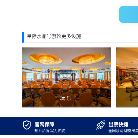
星际水晶号游轮更多设施
玩乐


官网保障
出票快捷
知名品牌 实力护航
全国联网 即刻出