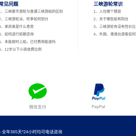
常见问题
三峡游轮常识
1、三峡豪华游轮与普通三峡游船的区别
1、入住哪个楼层
2、三峡游轮淡、旺季如何划分
2、关于哪些船有阳台
3、单房差是什么意思
3、三峡游轮有没有性价比
4、如何进行前期咨询
4、外国、港澳台游客如
5、未能按时上船，已付费用能退吗
6、12岁以下小孩收费比例
PayPal
微信支付
30) 全年365天*24小时均可电话咨询