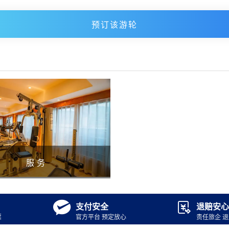
预订该游轮
服务


支付安全
退赔安心
票
官方平台 预定放心
责任旅企 