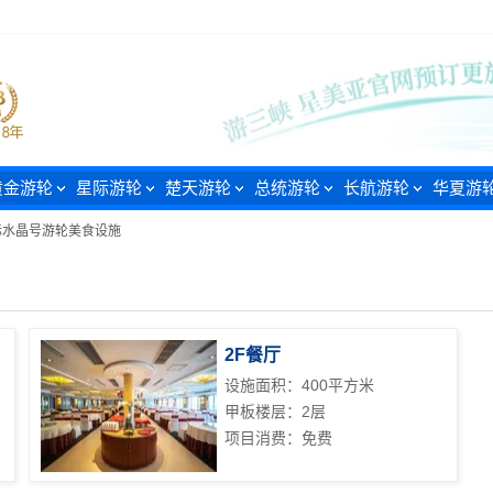
黄金游轮
星际游轮
楚天游轮
总统游轮
长航游轮
华夏游
际水晶号游轮美食设施
2F餐厅
设施面积：400平方米
甲板楼层：2层
项目消费：免费