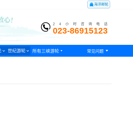

海洋邮轮
24小时咨询电话
023-86915123

轮
世纪游轮
所有三峡游轮

常见问题