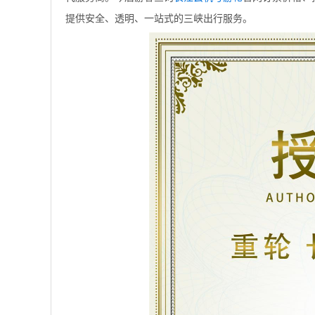
提供安全、透明、一站式的三峡出行服务。