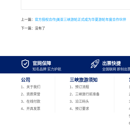
上一篇：
官方授权合作|美亚三峡游轮正式成为华夏游轮年度合作伙伴
下一篇：没有了


官网保障
出票快捷
知名品牌 实力护航
全国联网 即刻出
公司
三峡旅游须知
1、关于我们
1、预订流程
2、资质荣誉
2、三峡旅行前准备
3、在线付款
3、沿江码头
4、开具发票
4、预订要求