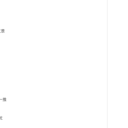
文景
一推
优