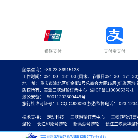
银联支付
支付宝支付
船票咨询：+86-23-86915123
工作时间：09：00 - 18：00 (周末、节假日09：30 - 17：
地 址：重庆市渝北区红金街2号总商会大厦16层(红旗河沟·
版权所有：美亚三峡游轮订票中心
渝ICP备11003053号-1
渝公安备：
50011202500449号
旅行社许可证号：L-CQ-CJ00093 旅游监督电话： 023-1234
技术支持：
足动科技
三峡游轮订票中心
三峡游轮订票
游轮
长江印象号游轮
新高湖号游轮
长江三峡豪华游