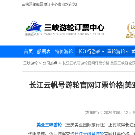
三峡游轮船票预订中心官网欢迎您!
首页
船期表
特价游轮
长江行游轮
重轮游轮
三峡游轮
>
公司热点
>
长江云帆号游轮官网订票价格|美亚三峡游轮获 
长江云帆号游轮官网订票价格|美亚
(发布时间：2026年06月12
美亚三峡游轮
（重庆美亚国际旅行社）正式取得
长江
代服务商。今后游客查询
长江云帆号游轮
官网订票价格、