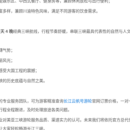
能娱乐区、中西式餐厅、健身房等，兼顾休闲放松与出行便利；
富多样，兼顾川渝特色风味，满足不同游客的饮食需求。
天 4 晚
经典三峡航线，行程节奏舒缓，串联三峡最具代表性的自然与人
礴气势；
丽风光；
感受大国工程的震撼；
峡的历史底蕴与自然之美。
的专业服务团队，可为游客精准查询
长江云帆号游轮
官网订票价格，一对
行程全程跟进，及时处理旅途各类问题。
业对美亚三峡游轮服务品质、渠道实力的认可。未来我们将依托官方总代
让大家轻松畅游长江三峡。