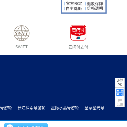
SWIFT
云闪付支付
游轮
PK
号游轮
长江探索号游轮
星际水晶号游轮
皇家星光号